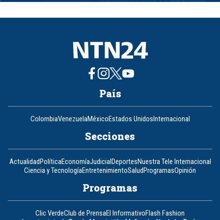
of
8
País
Colombia
Venezuela
México
Estados Unidos
Internacional
Secciones
Actualidad
Política
Economía
Judicial
Deportes
Nuestra Tele Internacional
Ciencia y Tecnología
Entretenimiento
Salud
Programas
Opinión
Programas
Clic Verde
Club de Prensa
El Informativo
Flash Fashion