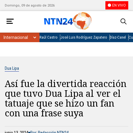
EN VIVO
Domingo, 09 de agosto de 2026
Raúl Castro
José Luis Rodríguez Zapatero
Díaz-Canel
Cu
Dua Lipa
Así fue la divertida reacción
que tuvo Dua Lipa al ver el
tatuaje que se hizo un fan
con una frase suya
junio 13, 2024
Por: Redacción NTN24