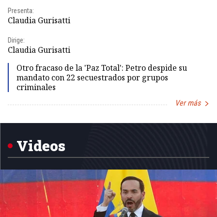
Presenta:
Pr
Claudia Gurisatti
Id
Dirige:
Dir
Claudia Gurisatti
Id
Otro fracaso de la 'Paz Total': Petro despide su
mandato con 22 secuestrados por grupos
criminales
Ver más
Item
1
of
5
Videos