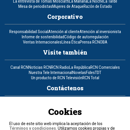
La entrevista de Tomás Mosciatti
La Mañana
La Noche
La Tarde
Mesa de periodistas
Mujeres de Ataque
Razón de Estado
Corporativo
Responsabilidad Social
Atención al cliente
Atención al inversionista
Informe de sostenibilidad
Código de autorregulación
Ventas Internacionales
Línea Ética
Prensa RCN
OBA
Visite también
Canal RCN
Noticias RCN
RCN Radio
La República
RCN Comerciales
Nuestra Tele Internacional
Novelas
Fides
TDT
Un producto de RCN Televisión
RCN Total
Contáctenos
Teléfono
+57 (601) 426 92 92
Cookies
Política de datos personales
Política de cookies
El uso de este sitio web implica la aceptación de los
Términos y condiciones
Términos y condiciones
. Utilizamos cookies propias y de