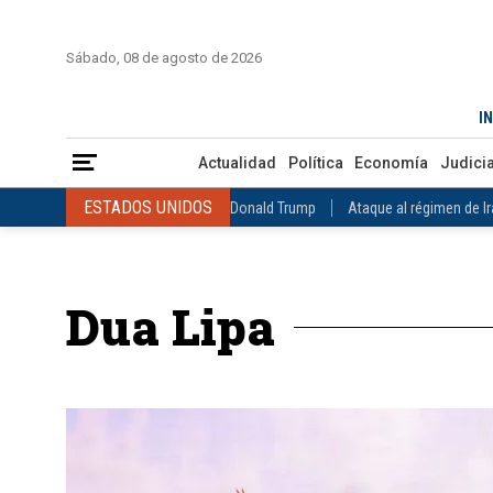
INICIO
COLOMBIA
VENEZUELA
MÉXICO
EST
Sábado, 08 de agosto de 2026
Actualidad
Política
Economía
Judicial
Deportes
Nuest
IN
ESTADOS UNIDOS
Donald Trump
Ataque al régimen de Irán
Actualidad
Política
Economía
Judicia
INTERNACIONAL
Raúl Castro
José Luis Rodríguez Zapatero
ESTADOS UNIDOS
Donald Trump
Ataque al régimen de I
COLOMBIA
Elecciones Presidenciales en Colombia
Gustavo Petr
INTERNACIONAL
Raúl Castro
José Luis Rodríguez Zapat
VENEZUELA
Juicio contra Maduro
Terremoto en Venezuela
COLOMBIA
Elecciones Presidenciales en Colombia
Gusta
MÉXICO
Claudia Sheinbaum
Mundial 2026
Narcotráfico
C
Dua Lipa
VENEZUELA
Juicio contra Maduro
Terremoto en Venezue
MÉXICO
Claudia Sheinbaum
Mundial 2026
Narcotráfi