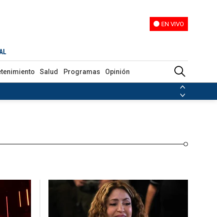
EN VIVO
EN VIVO
Programas
Opinión
AL
etenimiento
Salud
Programas
Opinión
ias de las FARC
ezuela
Nicolás Maduro
Disidencias de las FARC
 en Venezuela
Nicolás Maduro