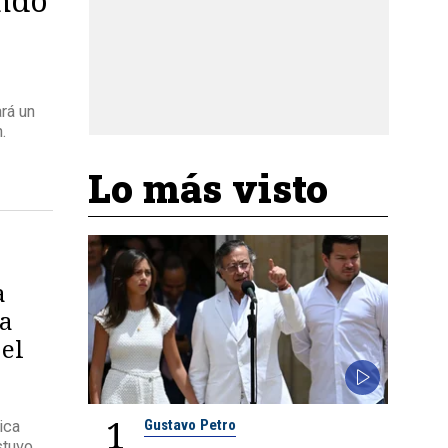
ará un
.
Lo más visto
a
la
 el
1
Gustavo Petro
ica
stuvo