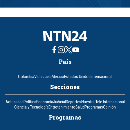
Item
1
of
8
País
Colombia
Venezuela
México
Estados Unidos
Internacional
Secciones
Actualidad
Política
Economía
Judicial
Deportes
Nuestra Tele Internacional
Ciencia y Tecnología
Entretenimiento
Salud
Programas
Opinión
Programas