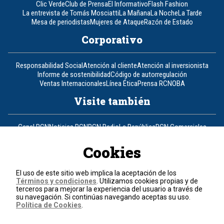
Clic Verde
Club de Prensa
El Informativo
Flash Fashion
La entrevista de Tomás Mosciatti
La Mañana
La Noche
La Tarde
Mesa de periodistas
Mujeres de Ataque
Razón de Estado
Corporativo
Responsabilidad Social
Atención al cliente
Atención al inversionista
Informe de sostenibilidad
Código de autorregulación
Ventas Internacionales
Línea Ética
Prensa RCN
OBA
Visite también
Canal RCN
Noticias RCN
RCN Radio
La República
RCN Comerciales
Nuestra Tele Internacional
Novelas
Fides
TDT
Un producto de RCN Televisión
RCN Total
Cookies
Contáctenos
El uso de este sitio web implica la aceptación de los
Términos y condiciones
. Utilizamos cookies propias y de
Teléfono
+57 (601) 426 92 92
terceros para mejorar la experiencia del usuario a través de
su navegación. Si continúas navegando aceptas su uso.
Política de Cookies
.
Política de datos personales
Política de cookies