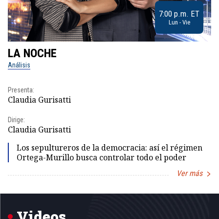
7:00 p.m. ET
Lun - Vie
LA NOCHE
L
Análisis
No
Presenta:
Pr
Claudia Gurisatti
Id
Dirige:
Dir
Claudia Gurisatti
Id
Los sepultureros de la democracia: así el régimen
Ortega-Murillo busca controlar todo el poder
Ver más
Item
1
of
5
Videos