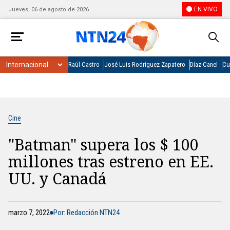
EN VIVO
Jueves, 06 de agosto de 2026
Raúl Castro
José Luis Rodríguez Zapatero
Díaz-Canel
Cu
Cine
"Batman" supera los $ 100
millones tras estreno en EE.
UU. y Canadá
marzo 7, 2022
Por: Redacción NTN24