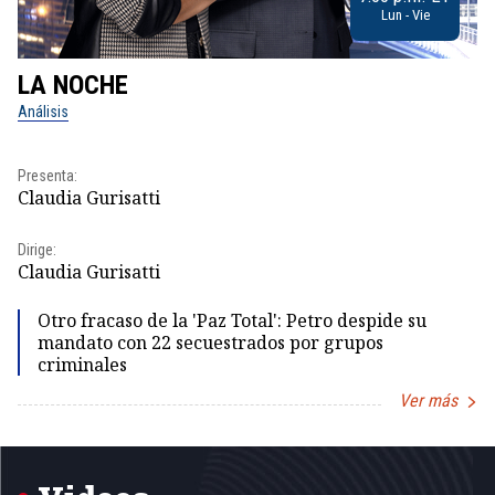
Lun - Vie
LA NOCHE
L
Análisis
No
Presenta:
Pr
Claudia Gurisatti
Id
Dirige:
Dir
Claudia Gurisatti
Id
Otro fracaso de la 'Paz Total': Petro despide su
mandato con 22 secuestrados por grupos
criminales
Ver más
Item
1
of
5