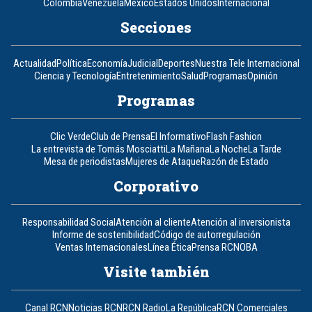
Colombia
Venezuela
México
Estados Unidos
Internacional
Secciones
Actualidad
Política
Economía
Judicial
Deportes
Nuestra Tele Internacional
Ciencia y Tecnología
Entretenimiento
Salud
Programas
Opinión
Programas
Clic Verde
Club de Prensa
El Informativo
Flash Fashion
La entrevista de Tomás Mosciatti
La Mañana
La Noche
La Tarde
Mesa de periodistas
Mujeres de Ataque
Razón de Estado
Corporativo
Responsabilidad Social
Atención al cliente
Atención al inversionista
Informe de sostenibilidad
Código de autorregulación
Ventas Internacionales
Línea Ética
Prensa RCN
OBA
Visite también
Canal RCN
Noticias RCN
RCN Radio
La República
RCN Comerciales