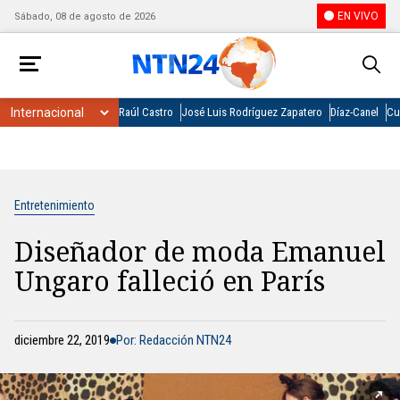
EN VIVO
Sábado, 08 de agosto de 2026
Raúl Castro
José Luis Rodríguez Zapatero
Díaz-Canel
Cu
Entretenimiento
Diseñador de moda Emanuel
Ungaro falleció en París
diciembre 22, 2019
Por: Redacción NTN24