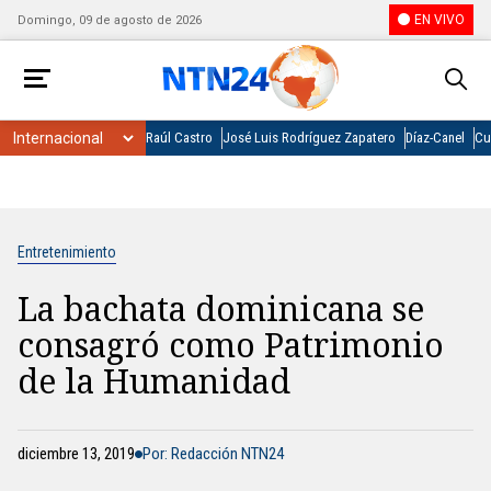
EN VIVO
Domingo, 09 de agosto de 2026
Raúl Castro
José Luis Rodríguez Zapatero
Díaz-Canel
Cu
Entretenimiento
La bachata dominicana se
consagró como Patrimonio
de la Humanidad
diciembre 13, 2019
Por: Redacción NTN24