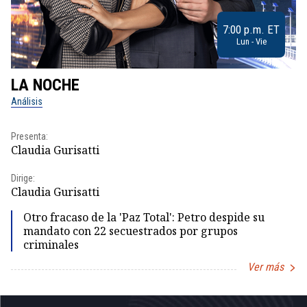
7:00 p.m. ET
Lun - Vie
LA NOCHE
L
Análisis
No
Presenta:
Pr
Claudia Gurisatti
Id
Dirige:
Dir
Claudia Gurisatti
Id
Otro fracaso de la 'Paz Total': Petro despide su
mandato con 22 secuestrados por grupos
criminales
Ver más
Item
1
of