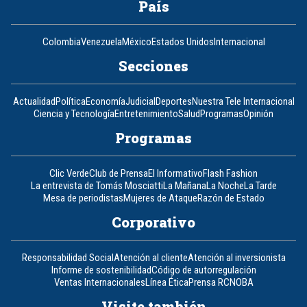
País
Colombia
Venezuela
México
Estados Unidos
Internacional
Secciones
Actualidad
Política
Economía
Judicial
Deportes
Nuestra Tele Internacional
Ciencia y Tecnología
Entretenimiento
Salud
Programas
Opinión
Programas
Clic Verde
Club de Prensa
El Informativo
Flash Fashion
La entrevista de Tomás Mosciatti
La Mañana
La Noche
La Tarde
Mesa de periodistas
Mujeres de Ataque
Razón de Estado
Corporativo
Responsabilidad Social
Atención al cliente
Atención al inversionista
Informe de sostenibilidad
Código de autorregulación
Ventas Internacionales
Línea Ética
Prensa RCN
OBA
Visite también