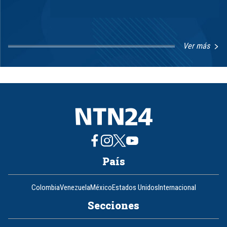
Ver más
Item
1
of
8
País
Colombia
Venezuela
México
Estados Unidos
Internacional
Secciones