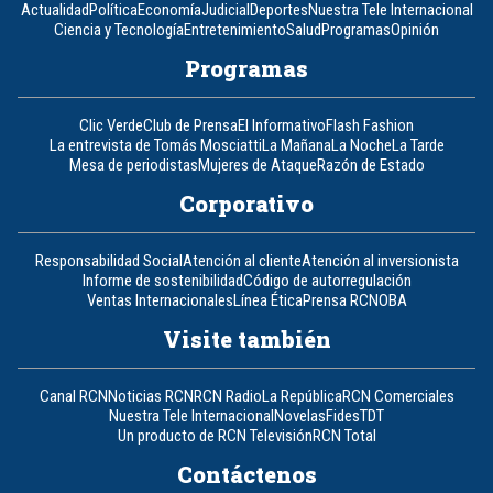
Actualidad
Política
Economía
Judicial
Deportes
Nuestra Tele Internacional
Ciencia y Tecnología
Entretenimiento
Salud
Programas
Opinión
Programas
Clic Verde
Club de Prensa
El Informativo
Flash Fashion
La entrevista de Tomás Mosciatti
La Mañana
La Noche
La Tarde
Mesa de periodistas
Mujeres de Ataque
Razón de Estado
Corporativo
Responsabilidad Social
Atención al cliente
Atención al inversionista
Informe de sostenibilidad
Código de autorregulación
Ventas Internacionales
Línea Ética
Prensa RCN
OBA
Visite también
Canal RCN
Noticias RCN
RCN Radio
La República
RCN Comerciales
Nuestra Tele Internacional
Novelas
Fides
TDT
Un producto de RCN Televisión
RCN Total
Contáctenos