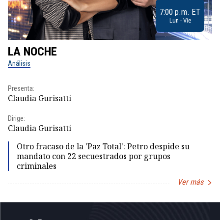
7:00 p.m. ET
Lun - Vie
LA NOCHE
L
Análisis
No
Presenta:
Pr
Claudia Gurisatti
Id
Dirige:
Dir
Claudia Gurisatti
Id
Otro fracaso de la 'Paz Total': Petro despide su
mandato con 22 secuestrados por grupos
criminales
Ver más
Item
1
of
5