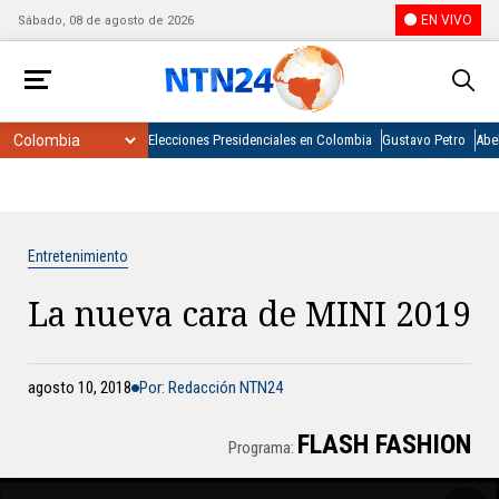
EN VIVO
Sábado, 08 de agosto de 2026
Elecciones Presidenciales en Colombia
Gustavo Petro
Abel
Entretenimiento
La nueva cara de MINI 2019
agosto 10, 2018
Por: Redacción NTN24
FLASH FASHION
Programa: