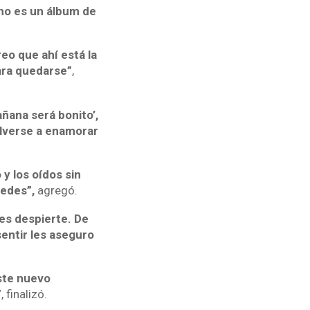
no es un álbum de
eo que ahí está la
para quedarse”
,
ñana será bonito’,
olverse a enamorar
y los oídos sin
tedes”,
agregó.
les despierte. De
sentir les aseguro
este nuevo
”
, finalizó.