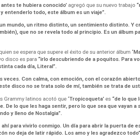
i antes te hubiera conocido’
agregó que su nuevo trabajo
“
y entenderlo todo, este álbum es un viaje”.
n mundo, un ritmo distinto, un sentimiento distinto. Y cr
ambién), que no se revela todo al principio. Es un álbum 
quien se espera que supere el éxito de su anterior álbum
‘Ma
vo disco es para
“irlo descubriendo de a poquitos. Para v
tinta cada día, Literal”.
s veces. Con calma, con emoción, con el corazón abierto 
este disco no se trata solo de mí, también se trata de us
is Grammy latinos acotó que
‘Tropicoqueta’
es
“de lo que 
e. De lo que les haga sentir, pero lo que sea que vayan a 
ndo y lleno de Nostalgia”.
 ahí para vivirlo conmigo. Un día para abrir la puerta de 
ón no deja de latir rápido. Los amo y les agradezco todo