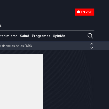
EN VIVO
EN VIVO
a’: “Es un álbum para quedarse”
AL
ias de las FARC
etenimiento
Salud
Programas
Opinión
ezuela
Nicolás Maduro
Disidencias de las FARC
 en Venezuela
Nicolás Maduro