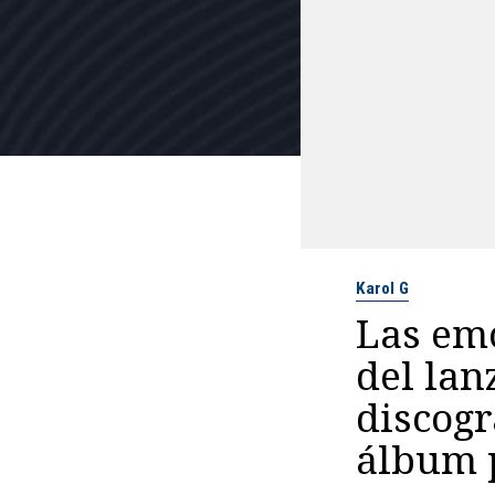
Karol G
Las emo
del lan
discogr
álbum 