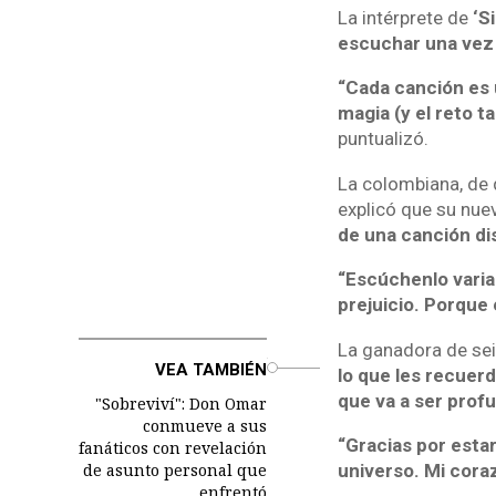
La intérprete de
‘S
escuchar una vez 
“Cada canción es u
magia (y el reto t
puntualizó.
La colombiana, de 
explicó que su nue
de una canción dis
“Escúchenlo varia
prejuicio. Porque 
La ganadora de se
o
VEA TAMBIÉN
lo que les recuerd
que va a ser profu
"Sobreviví": Don Omar
conmueve a sus
“Gracias por estar
fanáticos con revelación
de asunto personal que
universo. Mi coraz
enfrentó