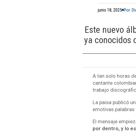
junio 18, 2025
Por: D
Este nuevo álb
ya conocidos c
A tan solo horas d
cantante colombi
trabajo discográfic
La paisa publicó u
emotivas palabras 
El mensaje empieza
por dentro, y lo 