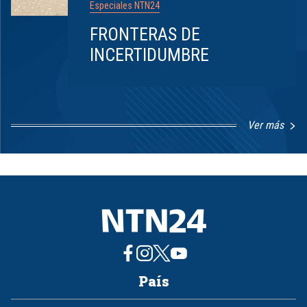
Especiales NTN24
FRONTERAS DE
INCERTIDUMBRE
Ver más
Item
1
of
8
País