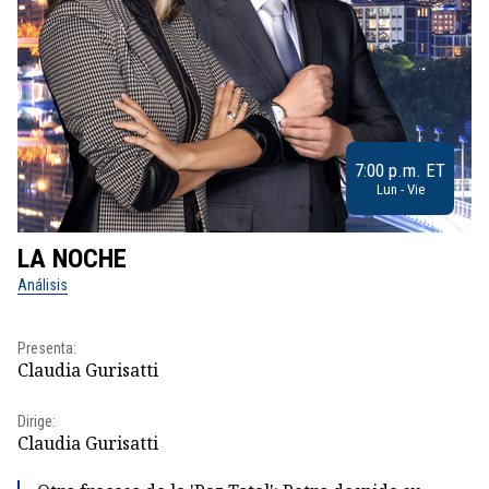
7:00 p.m. ET
Lun - Vie
LA NOCHE
L
Análisis
No
Pr
Presenta:
Id
Claudia Gurisatti
Dir
Dirige:
Id
Claudia Gurisatti