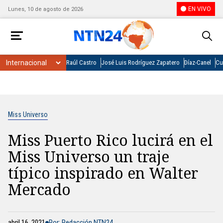
EN VIVO
Lunes, 10 de agosto de 2026
Raúl Castro
José Luis Rodríguez Zapatero
Díaz-Canel
Cu
Miss Universo
Miss Puerto Rico lucirá en el
Miss Universo un traje
típico inspirado en Walter
Mercado
abril 16, 2021
Por: Redacción NTN24