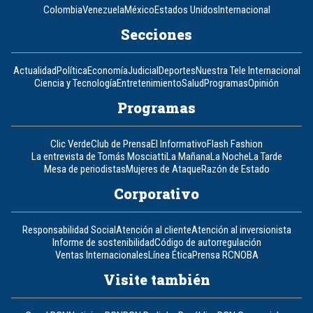
Colombia
Venezuela
México
Estados Unidos
Internacional
Secciones
Actualidad
Política
Economía
Judicial
Deportes
Nuestra Tele Internacional
Ciencia y Tecnología
Entretenimiento
Salud
Programas
Opinión
Programas
Clic Verde
Club de Prensa
El Informativo
Flash Fashion
La entrevista de Tomás Mosciatti
La Mañana
La Noche
La Tarde
Mesa de periodistas
Mujeres de Ataque
Razón de Estado
Corporativo
Responsabilidad Social
Atención al cliente
Atención al inversionista
Informe de sostenibilidad
Código de autorregulación
Ventas Internacionales
Línea Ética
Prensa RCN
OBA
Visite también