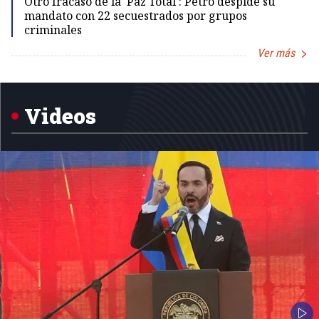
Otro fracaso de la 'Paz Total': Petro despide su
mandato con 22 secuestrados por grupos
criminales
Ver más
Item
1
of
5
Videos