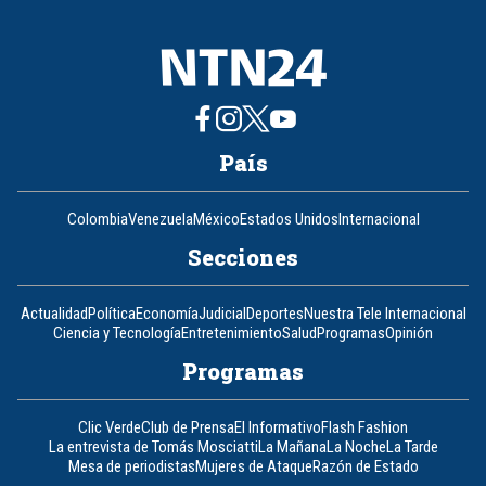
País
Colombia
Venezuela
México
Estados Unidos
Internacional
Secciones
Actualidad
Política
Economía
Judicial
Deportes
Nuestra Tele Internacional
Ciencia y Tecnología
Entretenimiento
Salud
Programas
Opinión
Programas
Clic Verde
Club de Prensa
El Informativo
Flash Fashion
La entrevista de Tomás Mosciatti
La Mañana
La Noche
La Tarde
Mesa de periodistas
Mujeres de Ataque
Razón de Estado