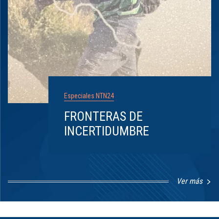
Especiales NTN24
FRONTERAS DE
INCERTIDUMBRE
Ver más
Item
1
of
8