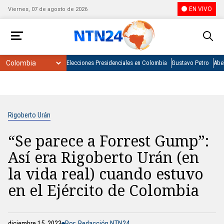
EN VIVO
Viernes, 07 de agosto de 2026
Elecciones Presidenciales en Colombia
Gustavo Petro
Abel
Rigoberto Urán
“Se parece a Forrest Gump”:
Así era Rigoberto Urán (en
la vida real) cuando estuvo
en el Ejército de Colombia
diciembre 15, 2023
Por: Redacción NTN24