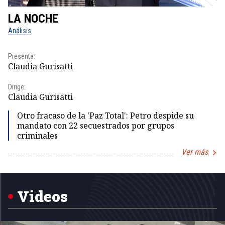
LA NOCHE
L
Análisis
No
Presenta:
Pr
Claudia Gurisatti
Id
Dirige:
Dir
Claudia Gurisatti
Id
Otro fracaso de la 'Paz Total': Petro despide su
mandato con 22 secuestrados por grupos
criminales
Ver más
Item
1
of
5
Videos