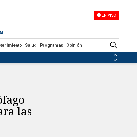
EN VIVO
EN VIVO
nes
AL
etenimiento
Salud
Programas
Opinión
ias de las FARC
ezuela
Nicolás Maduro
Disidencias de las FARC
 en Venezuela
Nicolás Maduro
ófago
ara las