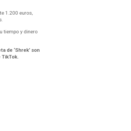
te 1.200 euros,
s.
su tiempo y dinero
ta de ‘Shrek’ son
e TikTok.