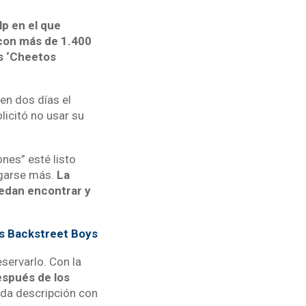
p en el que
 con más de 1.400
s ‘Cheetos
en dos días el
licitó no usar su
nes” esté listo
ngarse más.
La
uedan encontrar y
os Backstreet Boys
eservarlo. Con la
espués de los
ada descripción con