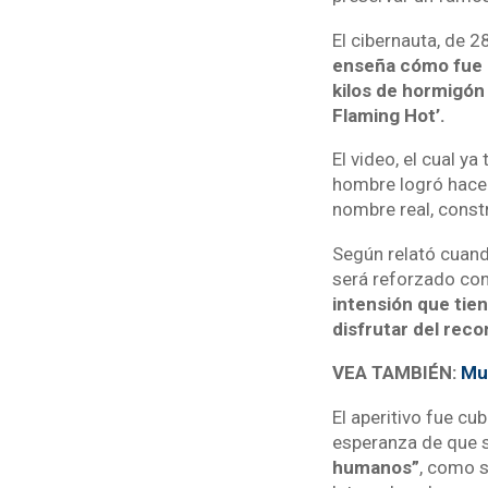
El cibernauta, de 2
enseña cómo fue l
kilos de hormigón
Flaming Hot’.
El video, el cual y
hombre logró hacer
nombre real, const
Según relató cuand
será reforzado con
intensión que tien
disfrutar del rec
VEA TAMBIÉN:
Mue
El aperitivo fue cu
esperanza de que s
humanos”
, como s