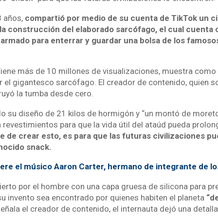
8 años,
compartió por medio de su cuenta de TikTok un cil
a construcción del elaborado sarcófago, el cual cuenta
 armado para enterrar y guardar una bolsa de los famoso
a tiene más de 10 millones de visualizaciones, muestra como 
 el gigantesco sarcófago. El creador de contenido, quien so
ruyó la tumba desde cero.
o su diseño de 21 kilos de hormigón y “un montó de moreto
 revestimientos para que la vida útil del ataúd pueda prolo
e de crear esto, es para que las futuras civilizaciones p
onocido snack.
re el músico Aaron Carter, hermano de integrante de l
bierto por el hombre con una capa gruesa de silicona para pr
u invento sea encontrado por quienes habiten el planeta
“d
eñala el creador de contenido, el internauta dejó una detall