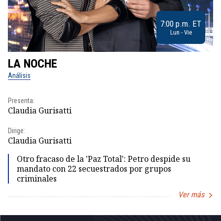
7:00 p.m. ET
Lun - Vie
LA NOCHE
L
Análisis
No
Presenta:
Pr
Claudia Gurisatti
Id
Dirige:
Dir
Claudia Gurisatti
Id
Otro fracaso de la 'Paz Total': Petro despide su
mandato con 22 secuestrados por grupos
criminales
Ver más
Item
1