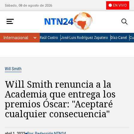
EN VIVO
Sábado, 08 de agosto de 2026
Raúl Castro
José Luis Rodríguez Zapatero
Díaz-Canel
Cu
Will Smith
Will Smith renuncia a la
Academia que entrega los
premios Óscar: "Aceptaré
cualquier consecuencia"
abril 1, 2022
Por: Redacción NTN24