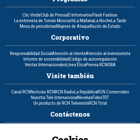
Clic Verde
Club de Prensa
El Informativo
Flash Fashion
La entrevista de Tomás Mosciatti
La Mañana
La Noche
La Tarde
Mesa de periodistas
Mujeres de Ataque
Razón de Estado
Corporativo
Responsabilidad Social
Atención al cliente
Atención al inversionista
Informe de sostenibilidad
Código de autorregulación
Ventas Internacionales
Línea Ética
Prensa RCN
OBA
Visite también
Canal RCN
Noticias RCN
RCN Radio
La República
RCN Comerciales
Nuestra Tele Internacional
Novelas
Fides
TDT
Un producto de RCN Televisión
RCN Total
Contáctenos
Teléfono
+57 (601) 426 92 92
Cookies