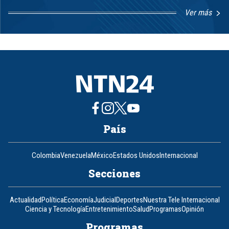
Ver más
Item
1
of
8
País
Colombia
Venezuela
México
Estados Unidos
Internacional
Secciones
Actualidad
Política
Economía
Judicial
Deportes
Nuestra Tele Internacional
Ciencia y Tecnología
Entretenimiento
Salud
Programas
Opinión
Programas