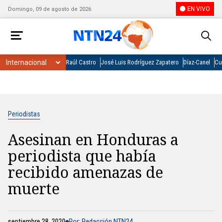
EN VIVO
Domingo, 09 de agosto de 2026
Raúl Castro
José Luis Rodríguez Zapatero
Díaz-Canel
Cu
Periodistas
Asesinan en Honduras a
periodista que había
recibido amenazas de
muerte
septiembre 28, 2020
Por: Redacción NTN24