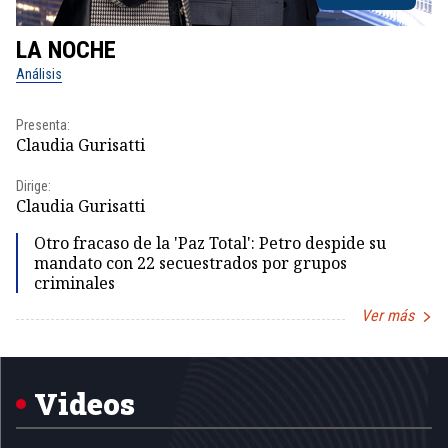
LA NOCHE
L
Análisis
No
Presenta:
Pr
Claudia Gurisatti
Id
Dirige:
Dir
Claudia Gurisatti
Id
Otro fracaso de la 'Paz Total': Petro despide su
mandato con 22 secuestrados por grupos
criminales
Ver más
Item
1
of
5
Videos