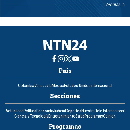
Ver más
Item
1
of
8
País
Colombia
Venezuela
México
Estados Unidos
Internacional
Secciones
Actualidad
Política
Economía
Judicial
Deportes
Nuestra Tele Internacional
Ciencia y Tecnología
Entretenimiento
Salud
Programas
Opinión
Programas