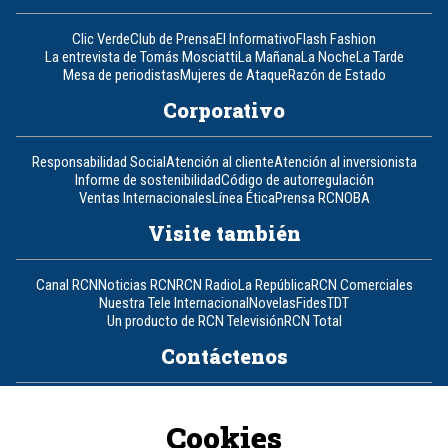
Clic Verde
Club de Prensa
El Informativo
Flash Fashion
La entrevista de Tomás Mosciatti
La Mañana
La Noche
La Tarde
Mesa de periodistas
Mujeres de Ataque
Razón de Estado
Corporativo
Responsabilidad Social
Atención al cliente
Atención al inversionista
Informe de sostenibilidad
Código de autorregulación
Ventas Internacionales
Línea Ética
Prensa RCN
OBA
Visite también
Canal RCN
Noticias RCN
RCN Radio
La República
RCN Comerciales
Nuestra Tele Internacional
Novelas
Fides
TDT
Un producto de RCN Televisión
RCN Total
Contáctenos
Teléfono
+57 (601) 426 92 92
Cookies