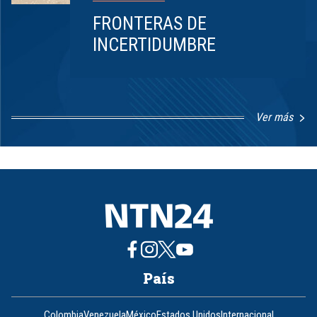
FRONTERAS DE
INCERTIDUMBRE
Ver más
Item
1
of
8
País
Colombia
Venezuela
México
Estados Unidos
Internacional