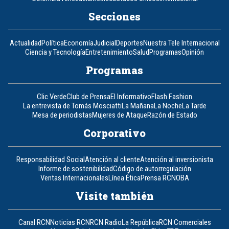
Secciones
Actualidad
Política
Economía
Judicial
Deportes
Nuestra Tele Internacional
Ciencia y Tecnología
Entretenimiento
Salud
Programas
Opinión
Programas
Clic Verde
Club de Prensa
El Informativo
Flash Fashion
La entrevista de Tomás Mosciatti
La Mañana
La Noche
La Tarde
Mesa de periodistas
Mujeres de Ataque
Razón de Estado
Corporativo
Responsabilidad Social
Atención al cliente
Atención al inversionista
Informe de sostenibilidad
Código de autorregulación
Ventas Internacionales
Línea Ética
Prensa RCN
OBA
Visite también
Canal RCN
Noticias RCN
RCN Radio
La República
RCN Comerciales