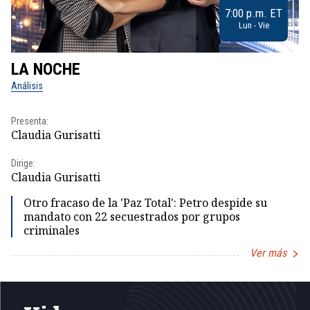
7:00 p.m. ET
Lun - Vie
LA NOCHE
L
Análisis
No
Presenta:
Pr
Claudia Gurisatti
Id
Dirige:
Dir
Claudia Gurisatti
Id
Otro fracaso de la 'Paz Total': Petro despide su
mandato con 22 secuestrados por grupos
criminales
Ver más
Item
1
of
5