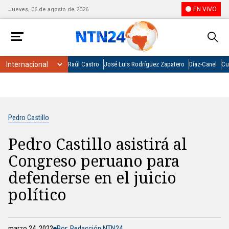
EN VIVO
Jueves, 06 de agosto de 2026
Raúl Castro
José Luis Rodríguez Zapatero
Díaz-Canel
Cu
Pedro Castillo
Pedro Castillo asistirá al
Congreso peruano para
defenderse en el juicio
político
marzo 24, 2022
Por: Redacción NTN24