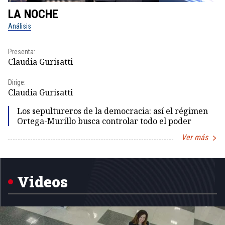
LA NOCHE
L
Análisis
No
Presenta:
Pr
Claudia Gurisatti
Id
Dirige:
Dir
Claudia Gurisatti
Id
Los sepultureros de la democracia: así el régimen
Ortega-Murillo busca controlar todo el poder
Ver más
Item
1
of
5
Videos