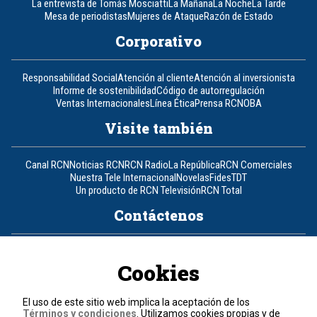
La entrevista de Tomás Mosciatti
La Mañana
La Noche
La Tarde
Mesa de periodistas
Mujeres de Ataque
Razón de Estado
Corporativo
Responsabilidad Social
Atención al cliente
Atención al inversionista
Informe de sostenibilidad
Código de autorregulación
Ventas Internacionales
Línea Ética
Prensa RCN
OBA
Visite también
Canal RCN
Noticias RCN
RCN Radio
La República
RCN Comerciales
Nuestra Tele Internacional
Novelas
Fides
TDT
Un producto de RCN Televisión
RCN Total
Contáctenos
Teléfono
+57 (601) 426 92 92
Cookies
Política de datos personales
Política de cookies
El uso de este sitio web implica la aceptación de los
Términos y condiciones
Términos y condiciones
. Utilizamos cookies propias y de