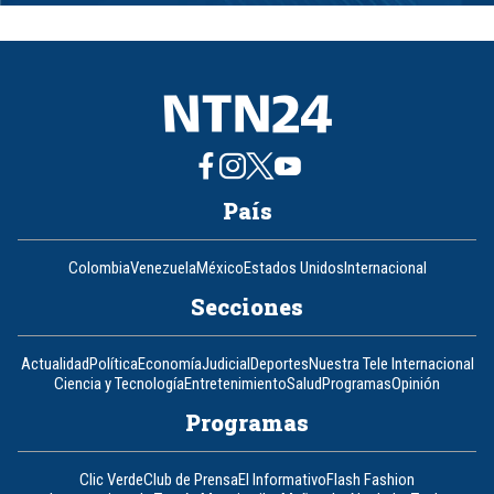
1
of
8
País
Colombia
Venezuela
México
Estados Unidos
Internacional
Secciones
Actualidad
Política
Economía
Judicial
Deportes
Nuestra Tele Internacional
Ciencia y Tecnología
Entretenimiento
Salud
Programas
Opinión
Programas
Clic Verde
Club de Prensa
El Informativo
Flash Fashion