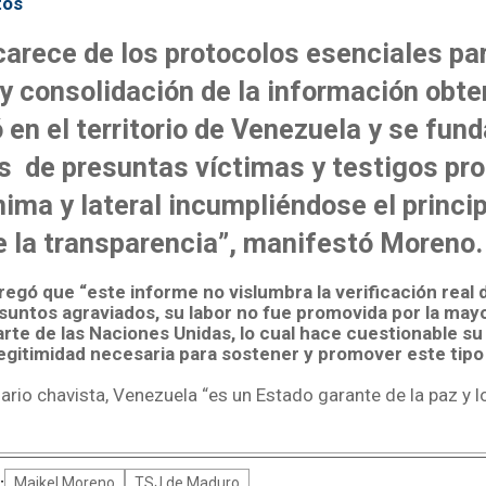
tos
carece de los protocolos esenciales par
 y consolidación de la información obte
ó en el territorio de Venezuela y se fu
s de presuntas víctimas y testigos pr
ma y lateral incumpliéndose el princip
e la transparencia”, manifestó Moreno.
regó que “este informe no vislumbra la verificación real d
esuntos agraviados, su labor no fue promovida por la mayo
te de las Naciones Unidas, lo cual hace cuestionable su
legitimidad necesaria para sostener y promover este tip
nario chavista, Venezuela “es un Estado garante de la paz y 
:
Maikel Moreno
TSJ de Maduro