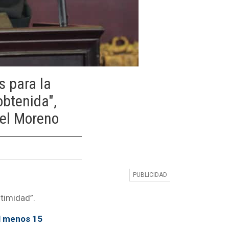
s para la
obtenida",
kel Moreno
itimidad”.
l menos 15