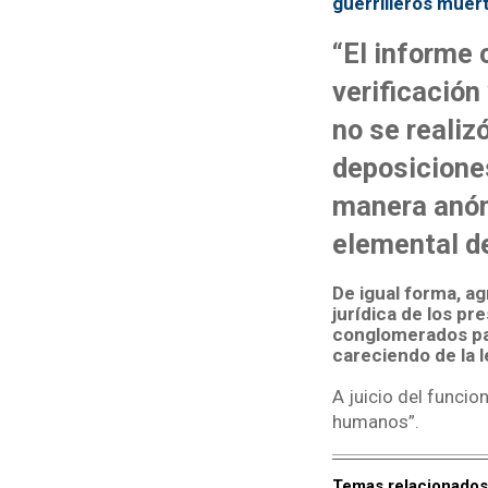
guerrilleros muer
“El informe 
verificación
no se realiz
deposicione
manera anóni
elemental d
De igual forma, ag
jurídica de los pr
conglomerados par
careciendo de la 
A juicio del funcio
humanos”.
Temas relacionados