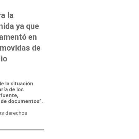
a la
nida ya que
ndamentó en
omovidas de
io
e la situación
ría de los
 fuente,
o de documentos”.
los derechos