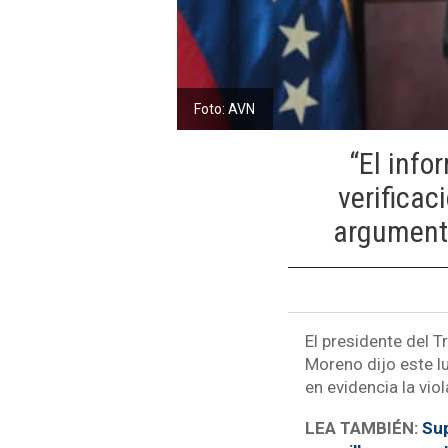
Foto: AVN
“El info
verificac
argumentó
El presidente del 
Moreno dijo este lu
en evidencia la vi
LEA TAMBIÉN:
Sup