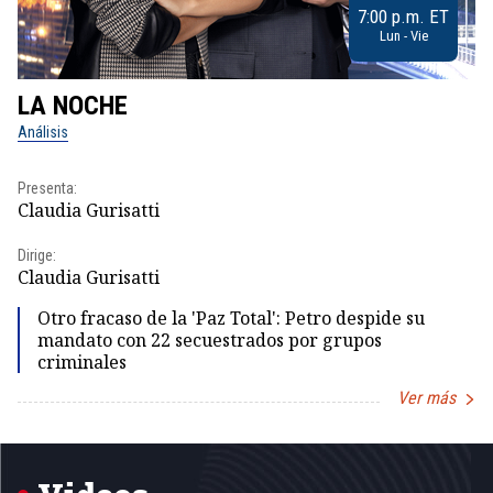
7:00 p.m. ET
Lun - Vie
LA NOCHE
L
Análisis
No
Presenta:
Pr
Claudia Gurisatti
Id
Dirige:
Dir
Claudia Gurisatti
Id
Otro fracaso de la 'Paz Total': Petro despide su
mandato con 22 secuestrados por grupos
criminales
Ver más
Item
1
of
5