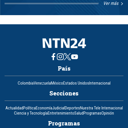
Ver más
Item
1
of
8
País
Colombia
Venezuela
México
Estados Unidos
Internacional
Secciones
Actualidad
Política
Economía
Judicial
Deportes
Nuestra Tele Internacional
Ciencia y Tecnología
Entretenimiento
Salud
Programas
Opinión
Programas