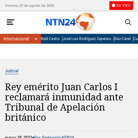
EN VIVO
Viernes, 07 de agosto de 2026
Raúl Castro
José Luis Rodríguez Zapatero
Díaz-Canel
Cu
Judicial
Rey emérito Juan Carlos I
reclamará inmunidad ante
Tribunal de Apelación
británico
marzo 29, 2022
Por: Redacción NTN24