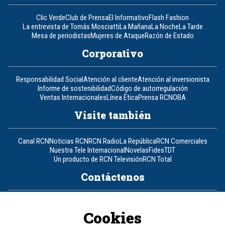
Clic Verde
Club de Prensa
El Informativo
Flash Fashion
La entrevista de Tomás Mosciatti
La Mañana
La Noche
La Tarde
Mesa de periodistas
Mujeres de Ataque
Razón de Estado
Corporativo
Responsabilidad Social
Atención al cliente
Atención al inversionista
Informe de sostenibilidad
Código de autorregulación
Ventas Internacionales
Línea Ética
Prensa RCN
OBA
Visite también
Canal RCN
Noticias RCN
RCN Radio
La República
RCN Comerciales
Nuestra Tele Internacional
Novelas
Fides
TDT
Un producto de RCN Televisión
RCN Total
Contáctenos
Teléfono
+57 (601) 426 92 92
Cookies