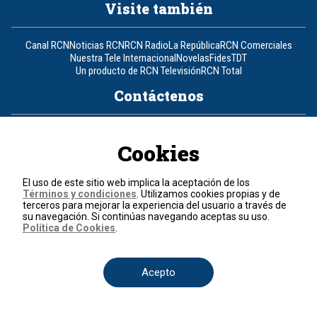
Visite también
Canal RCN
Noticias RCN
RCN Radio
La República
RCN Comerciales
Nuestra Tele Internacional
Novelas
Fides
TDT
Un producto de RCN Televisión
RCN Total
Contáctenos
Teléfono
+57 (601) 426 92 92
Cookies
Política de datos personales
Política de cookies
El uso de este sitio web implica la aceptación de los
Términos y condiciones
Términos y condiciones
. Utilizamos cookies propias y de
terceros para mejorar la experiencia del usuario a través de
su navegación. Si continúas navegando aceptas su uso.
© 2026, RCN Medios.
Política de Cookies
.
Todos los derechos reservados.
Organización Ardila Lülle - www.oal.com.co
Acepto