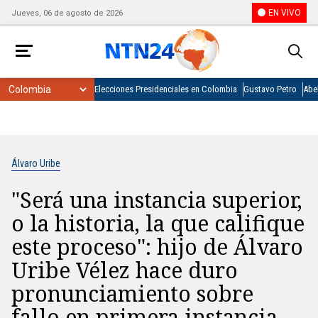
EN VIVO
Jueves, 06 de agosto de 2026
Elecciones Presidenciales en Colombia
Gustavo Petro
Abel
Álvaro Uribe
"Será una instancia superior,
o la historia, la que califique
este proceso": hijo de Álvaro
Uribe Vélez hace duro
pronunciamiento sobre
fallo en primera instancia