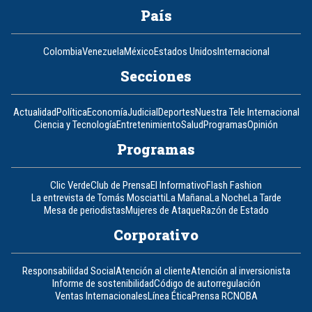
País
Colombia
Venezuela
México
Estados Unidos
Internacional
Secciones
Actualidad
Política
Economía
Judicial
Deportes
Nuestra Tele Internacional
Ciencia y Tecnología
Entretenimiento
Salud
Programas
Opinión
Programas
Clic Verde
Club de Prensa
El Informativo
Flash Fashion
La entrevista de Tomás Mosciatti
La Mañana
La Noche
La Tarde
Mesa de periodistas
Mujeres de Ataque
Razón de Estado
Corporativo
Responsabilidad Social
Atención al cliente
Atención al inversionista
Informe de sostenibilidad
Código de autorregulación
Ventas Internacionales
Línea Ética
Prensa RCN
OBA