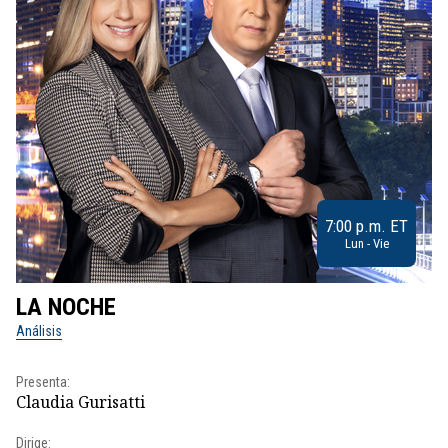
7:00 p.m. ET
Lun - Vie
LA NOCHE
L
Análisis
No
Presenta:
Pr
Claudia Gurisatti
Id
Dirige: