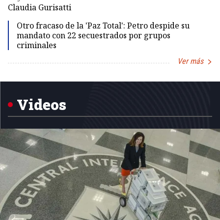
Dir
Claudia Gurisatti
Id
Otro fracaso de la 'Paz Total': Petro despide su
mandato con 22 secuestrados por grupos
criminales
Ver más
Item
1
of
5
Videos