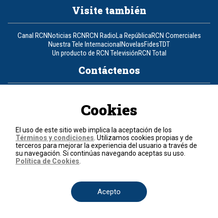
Visite también
Canal RCN
Noticias RCN
RCN Radio
La República
RCN Comerciales
Nuestra Tele Internacional
Novelas
Fides
TDT
Un producto de RCN Televisión
RCN Total
Contáctenos
Teléfono
+57 (601) 426 92 92
Cookies
Política de datos personales
Política de cookies
El uso de este sitio web implica la aceptación de los
Términos y condiciones
Términos y condiciones
. Utilizamos cookies propias y de
terceros para mejorar la experiencia del usuario a través de
su navegación. Si continúas navegando aceptas su uso.
© 2026, RCN Medios.
Política de Cookies
.
Todos los derechos reservados.
Organización Ardila Lülle - www.oal.com.co
Acepto