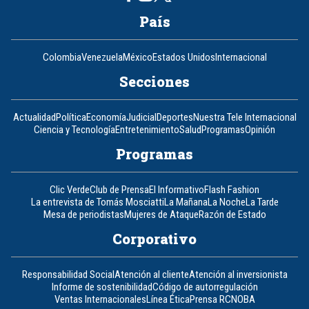
País
Colombia
Venezuela
México
Estados Unidos
Internacional
Secciones
Actualidad
Política
Economía
Judicial
Deportes
Nuestra Tele Internacional
Ciencia y Tecnología
Entretenimiento
Salud
Programas
Opinión
Programas
Clic Verde
Club de Prensa
El Informativo
Flash Fashion
La entrevista de Tomás Mosciatti
La Mañana
La Noche
La Tarde
Mesa de periodistas
Mujeres de Ataque
Razón de Estado
Corporativo
Responsabilidad Social
Atención al cliente
Atención al inversionista
Informe de sostenibilidad
Código de autorregulación
Ventas Internacionales
Línea Ética
Prensa RCN
OBA