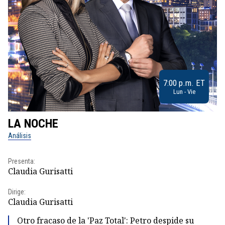
7:00 p.m. ET
Lun - Vie
LA NOCHE
L
Análisis
No
Presenta:
Pr
Claudia Gurisatti
Id
Dirige:
Dir
Claudia Gurisatti
Id
Otro fracaso de la 'Paz Total': Petro despide su