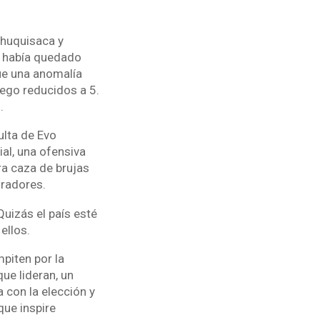
Chuquisaca y
, había quedado
ue una anomalía
ego reducidos a 5.
.
ulta de Evo
al, una ofensiva
ra caza de brujas
oradores.
Quizás el país esté
ellos.
piten por la
ue lideran, un
 con la elección y
que inspire