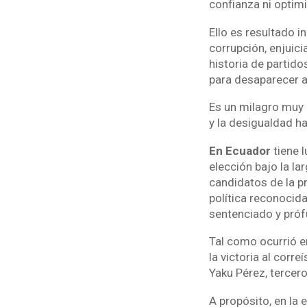
confianza ni optim
Ello es resultado i
corrupción, enjuic
historia de partido
para desaparecer a
Es un milagro muy
y la desigualdad 
En Ecuador
tiene l
elección bajo la l
candidatos de la pr
política reconocida
sentenciado y próf
Tal como ocurrió en
la victoria al cor
Yaku Pérez, tercero
A propósito, en la 