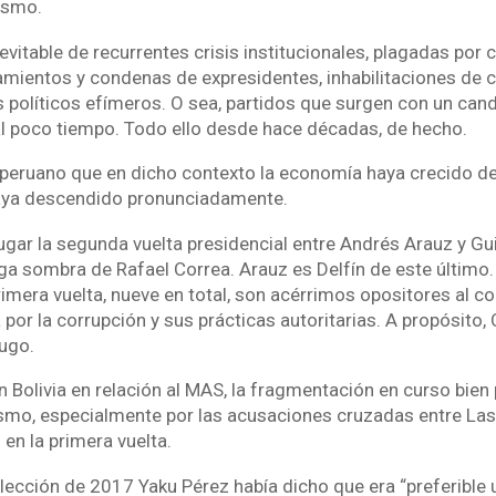
ismo.
nevitable de recurrentes crisis institucionales, plagadas por
iamientos y condenas de expresidentes, inhabilitaciones de 
s políticos efímeros. O sea, partidos que surgen con un can
l poco tiempo. Todo ello desde hace décadas, de hecho.
 peruano que en dicho contexto la economía haya crecido d
haya descendido pronunciadamente.
ugar la segunda vuelta presidencial entre Andrés Arauz y Gu
arga sombra de Rafael Correa. Arauz es Delfín de este últim
imera vuelta, nueve en total, son acérrimos opositores al c
 por la corrupción y sus prácticas autoritarias. A propósito,
ugo.
 Bolivia en relación al MAS, la fragmentación en curso bien 
reísmo, especialmente por las acusaciones cruzadas entre Las
 en la primera vuelta.
elección de 2017 Yaku Pérez había dicho que era “preferible