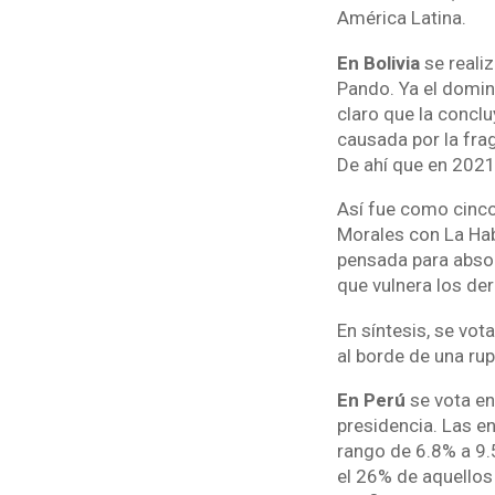
América Latina.
En Bolivia
se reali
Pando. Ya el domin
claro que la concl
causada por la fra
De ahí que en 2021 
Así fue como cinco
Morales con La Hab
pensada para absol
que vulnera los de
En síntesis, se vot
al borde de una rup
En Perú
se vota e
presidencia. Las e
rango de 6.8% a 9.
el 26% de aquellos