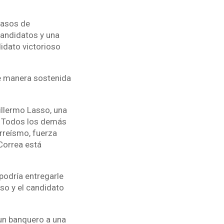
 casos de
candidatos y una
didato victorioso
e manera sostenida
illermo Lasso, una
o. Todos los demás
orreísmo, fuerza
 Correa está
podría entregarle
so y el candidato
 un banquero a una