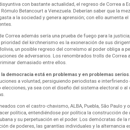
disyuntiva con bastante actualidad, el regreso de Correa a E
 Rómulo Betancourt a Venezuela. Deberían saber que la mez
asta a la sociedad y genera aprensión; con ello aumenta el
entes.
de Correa además sería una prueba de fuego para la justicia
prioridad del kirchnerismo es la exoneración de sus dirigen
livia, un posible regreso del correísmo al poder obliga a p
cuciones de adversarios. Los renombrados trolls de Correa
criminar demasiado entre ellos.
 la democracia está en problemas y en problemas serios
iones a voluntad, persiguiendo periodistas e interfiriendo 
elecciones, ya sea con el diseño del sistema electoral o al
s.
lineados con el castro-chavismo, ALBA, Puebla, São Paulo y o
cer política, entendiéndose por política la construcción de
cubana y su perpetuación en el poder. Los demócratas de la r
ión de poderes, las garantías individuales y la alternancia e