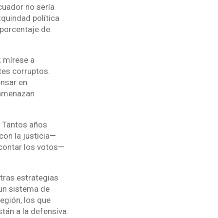
cuador no sería
quindad política
 porcentaje de
; mírese a
tes corruptos.
ensar en
 amenazan
. Tantos años
con la justicia—
 contar los votos—
tras estrategias
 un sistema de
egión, los que
stán a la defensiva.