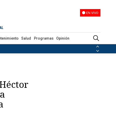
EN VIVO
EN VIVO
AL
etenimiento
Salud
Programas
Opinión
ias de las FARC
ezuela
Nicolás Maduro
Disidencias de las FARC
 en Venezuela
Nicolás Maduro
 Héctor
la
a