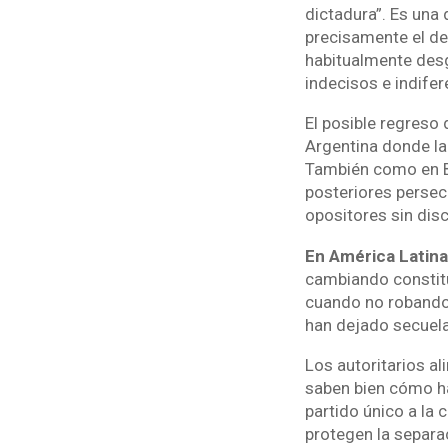
dictadura”. Es una 
precisamente el de
habitualmente desg
indecisos e indifer
El posible regreso 
Argentina donde la 
También como en Bo
posteriores perse
opositores sin dis
En América Latina
cambiando constituc
cuando no robando 
han dejado secuela
Los autoritarios a
saben bien cómo ha
partido único a la 
protegen la separac