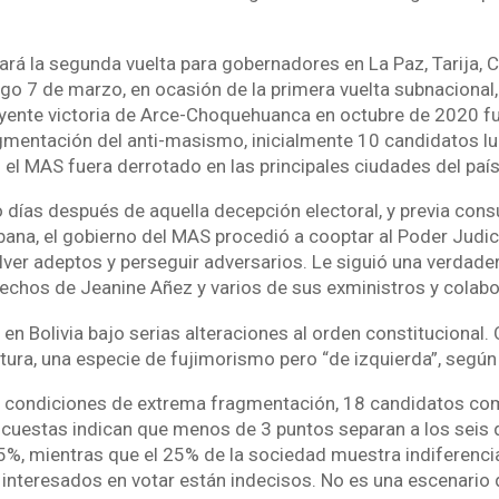
zará la segunda vuelta para gobernadores en La Paz, Tarija, 
go 7 de marzo, en ocasión de la primera vuelta subnacional
uyente victoria de Arce-Choquehuanca en octubre de 2020 f
gmentación del anti-masismo, inicialmente 10 candidatos lu
el MAS fuera derrotado en las principales ciudades del país
 días después de aquella decepción electoral, y previa cons
ana, el gobierno del MAS procedió a cooptar al Poder Judici
ver adeptos y perseguir adversarios. Le siguió una verdade
rechos de Jeanine Añez y varios de sus exministros y colab
a en Bolivia bajo serias alteraciones al orden constitucional. 
tura, una especie de fujimorismo pero “de izquierda”, según 
n condiciones de extrema fragmentación, 18 candidatos com
ncuestas indican que menos de 3 puntos separan a los seis q
5%, mientras que el 25% de la sociedad muestra indiferencia
 interesados en votar están indecisos. No es una escenario 