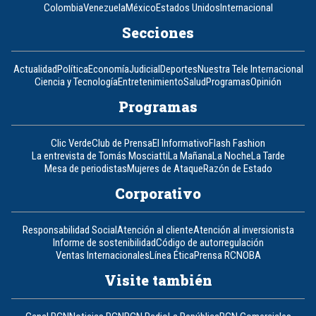
Colombia
Venezuela
México
Estados Unidos
Internacional
Secciones
Actualidad
Política
Economía
Judicial
Deportes
Nuestra Tele Internacional
Ciencia y Tecnología
Entretenimiento
Salud
Programas
Opinión
Programas
Clic Verde
Club de Prensa
El Informativo
Flash Fashion
La entrevista de Tomás Mosciatti
La Mañana
La Noche
La Tarde
Mesa de periodistas
Mujeres de Ataque
Razón de Estado
Corporativo
Responsabilidad Social
Atención al cliente
Atención al inversionista
Informe de sostenibilidad
Código de autorregulación
Ventas Internacionales
Línea Ética
Prensa RCN
OBA
Visite también