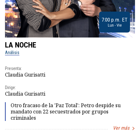
7:00 p.m. ET
Lun - Vie
LA NOCHE
L
Análisis
No
Presenta:
Pr
Claudia Gurisatti
Id
Dirige:
Dir
Claudia Gurisatti
Id
Otro fracaso de la 'Paz Total': Petro despide su
mandato con 22 secuestrados por grupos
criminales
Ver más
Item
1