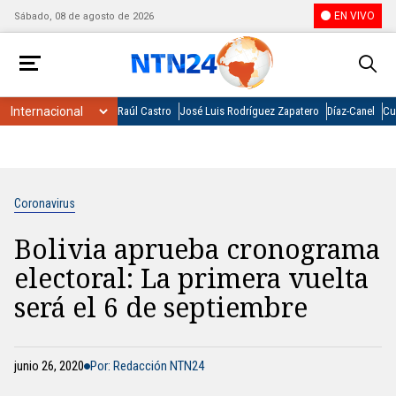
EN VIVO
Sábado, 08 de agosto de 2026
Raúl Castro
José Luis Rodríguez Zapatero
Díaz-Canel
Cu
Coronavirus
Bolivia aprueba cronograma
electoral: La primera vuelta
será el 6 de septiembre
junio 26, 2020
Por: Redacción NTN24