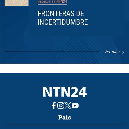
Especiales NTN24
FRONTERAS DE
INCERTIDUMBRE
Ver más
Item
1
of
8
País