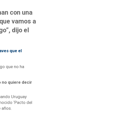
nan con una
o que vamos a
o”, dijo el
aves que el
ogo que no ha
 no quiere decir
cuando Uruguay
onocido ‘Pacto del
e años.