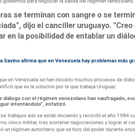
os gobiernos para negociar la salida del régimen venezolano.
uras se terminan con sangre o se termi
iada”, dijo el canciller uruguayo. “Cre
r en la posibilidad de entablar un diálog
a Savino afirma que en Venezuela hay problemas más gr
 que en Venezuela se han iniciado muchos procesos de diál
tificó que es la solución por la que trabaja Uruguay.
e diálogo con el régimen venezolano han naufragado, eso
uir intentándolo”, enfatizó.
stos trabajos aún se están iniciando y recordó el año 1984 
rno cívico militar, tras sostener negociaciones y lograr el c
có un régimen autoritario que se hizo del poder durante onc