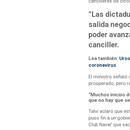
cancilleres de otr
“Las dictad
salida negoc
poder avanza
canciller.
Lea también:
Uros
coronavirus
El ministro señaló
prosperado, pero ra
“Muchos inicios d
que no hay que seg
Talvi aclaró que e
puso fin a un gobie
Club Naval’ que sa