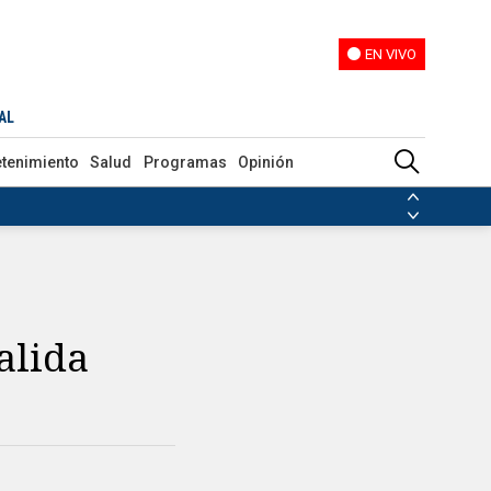
EN VIVO
EN VIVO
AL
etenimiento
Salud
Programas
Opinión
ias de las FARC
ezuela
Nicolás Maduro
Disidencias de las FARC
 en Venezuela
Nicolás Maduro
alida