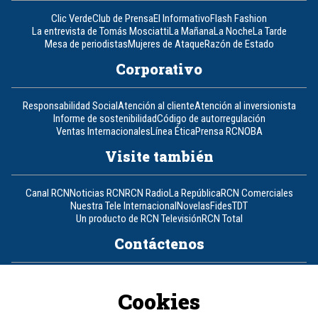
Clic Verde
Club de Prensa
El Informativo
Flash Fashion
La entrevista de Tomás Mosciatti
La Mañana
La Noche
La Tarde
Mesa de periodistas
Mujeres de Ataque
Razón de Estado
Corporativo
Responsabilidad Social
Atención al cliente
Atención al inversionista
Informe de sostenibilidad
Código de autorregulación
Ventas Internacionales
Línea Ética
Prensa RCN
OBA
Visite también
Canal RCN
Noticias RCN
RCN Radio
La República
RCN Comerciales
Nuestra Tele Internacional
Novelas
Fides
TDT
Un producto de RCN Televisión
RCN Total
Contáctenos
Teléfono
+57 (601) 426 92 92
Cookies
Política de datos personales