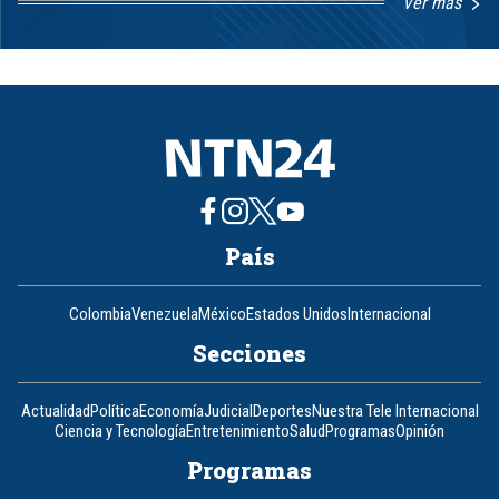
Ver más
Item
1
of
8
País
Colombia
Venezuela
México
Estados Unidos
Internacional
Secciones
Actualidad
Política
Economía
Judicial
Deportes
Nuestra Tele Internacional
Ciencia y Tecnología
Entretenimiento
Salud
Programas
Opinión
Programas