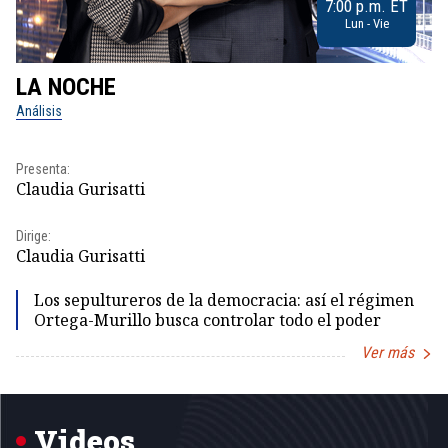
7:00 p.m. ET
Lun - Vie
LA NOCHE
L
Análisis
No
Presenta:
Pr
Claudia Gurisatti
Id
Dirige:
Dir
Claudia Gurisatti
Id
Los sepultureros de la democracia: así el régimen
Ortega-Murillo busca controlar todo el poder
Ver más
Item
1
of
5
Videos