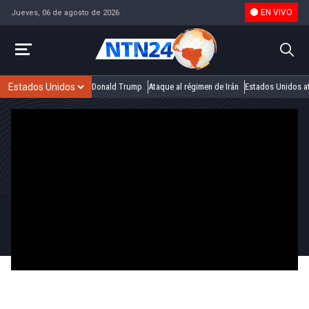
EN VIVO
Jueves, 06 de agosto de 2026
Donald Trump
Ataque al régimen de Irán
Estados Unidos at