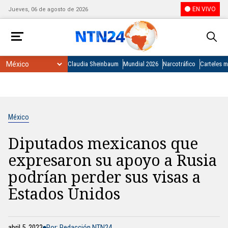
EN VIVO
Jueves, 06 de agosto de 2026
Claudia Sheinbaum
Mundial 2026
Narcotráfico
Carteles 
México
Diputados mexicanos que
expresaron su apoyo a Rusia
podrían perder sus visas a
Estados Unidos
abril 5, 2022
Por: Redacción NTN24