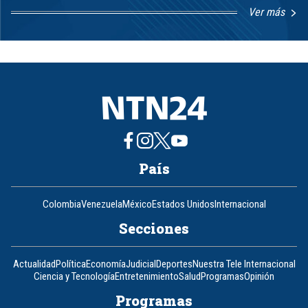
Ver más
Item
1
of
8
País
Colombia
Venezuela
México
Estados Unidos
Internacional
Secciones
Actualidad
Política
Economía
Judicial
Deportes
Nuestra Tele Internacional
Ciencia y Tecnología
Entretenimiento
Salud
Programas
Opinión
Programas