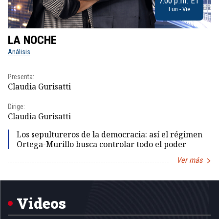
7:00 p.m. ET
Lun - Vie
LA NOCHE
L
Análisis
No
Presenta:
Pr
Claudia Gurisatti
Id
Dirige:
Dir
Claudia Gurisatti
Id
Los sepultureros de la democracia: así el régimen
Ortega-Murillo busca controlar todo el poder
Ver más
Item
1
of
5
Videos