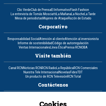
Clic Verde
Club de Prensa
El Informativo
Flash Fashion
La entrevista de Tomás Mosciatti
La Mañana
La Noche
La Tarde
Mesa de periodistas
Mujeres de Ataque
Razón de Estado
Corporativo
Responsabilidad Social
Atención al cliente
Atención al inversionista
Informe de sostenibilidad
Código de autorregulación
Ventas Internacionales
Línea Ética
Prensa RCN
OBA
Visite también
Canal RCN
Noticias RCN
RCN Radio
La República
RCN Comerciales
Nuestra Tele Internacional
Novelas
Fides
TDT
Un producto de RCN Televisión
RCN Total
Contáctenos
Teléfono
+57 (601) 426 92 92
Cookies