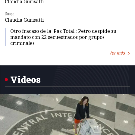
Claudia Gurisatti
Id
Dirige:
Dir
Claudia Gurisatti
Id
Otro fracaso de la 'Paz Total': Petro despide su
mandato con 22 secuestrados por grupos
criminales
Ver más
Item
1
of
5
Videos