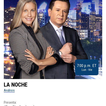
7:00 p.m. ET
Lun - Vie
LA NOCHE
L
Análisis
No
Presenta:
Pr