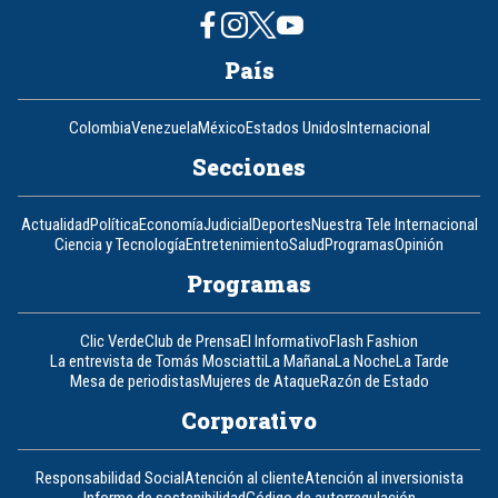
País
Colombia
Venezuela
México
Estados Unidos
Internacional
Secciones
Actualidad
Política
Economía
Judicial
Deportes
Nuestra Tele Internacional
Ciencia y Tecnología
Entretenimiento
Salud
Programas
Opinión
Programas
Clic Verde
Club de Prensa
El Informativo
Flash Fashion
La entrevista de Tomás Mosciatti
La Mañana
La Noche
La Tarde
Mesa de periodistas
Mujeres de Ataque
Razón de Estado
Corporativo
Responsabilidad Social
Atención al cliente
Atención al inversionista
Informe de sostenibilidad
Código de autorregulación