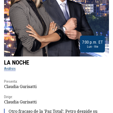
7:00 p.m. ET
Lun - Vie
LA NOCHE
L
Análisis
No
Presenta:
Pr
Claudia Gurisatti
Id
Dirige:
Dir
Claudia Gurisatti
Id
Otro fracaso de la 'Paz Total': Petro despide su