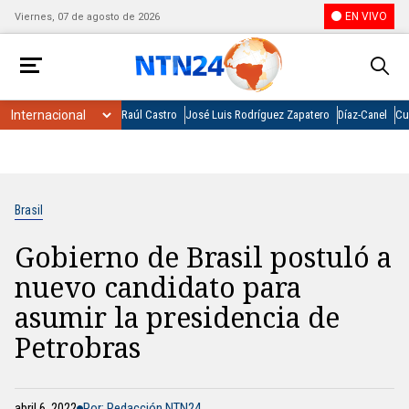
EN VIVO
Viernes, 07 de agosto de 2026
Raúl Castro
José Luis Rodríguez Zapatero
Díaz-Canel
Cu
Brasil
Gobierno de Brasil postuló a
nuevo candidato para
asumir la presidencia de
Petrobras
abril 6, 2022
Por: Redacción NTN24