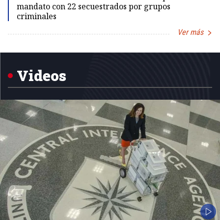
mandato con 22 secuestrados por grupos
criminales
Ver más
Item
1
of
5
Videos