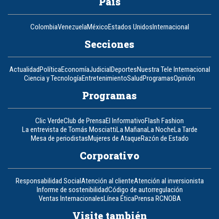
País
Colombia
Venezuela
México
Estados Unidos
Internacional
Secciones
Actualidad
Política
Economía
Judicial
Deportes
Nuestra Tele Internacional
Ciencia y Tecnología
Entretenimiento
Salud
Programas
Opinión
Programas
Clic Verde
Club de Prensa
El Informativo
Flash Fashion
La entrevista de Tomás Mosciatti
La Mañana
La Noche
La Tarde
Mesa de periodistas
Mujeres de Ataque
Razón de Estado
Corporativo
Responsabilidad Social
Atención al cliente
Atención al inversionista
Informe de sostenibilidad
Código de autorregulación
Ventas Internacionales
Línea Ética
Prensa RCN
OBA
Visite también