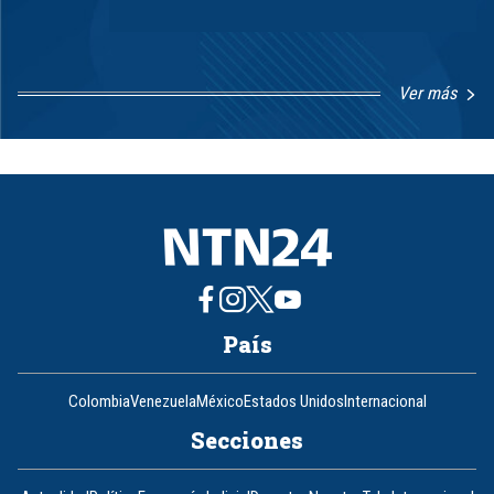
Ver más
Item
1
of
8
País
Colombia
Venezuela
México
Estados Unidos
Internacional
Secciones