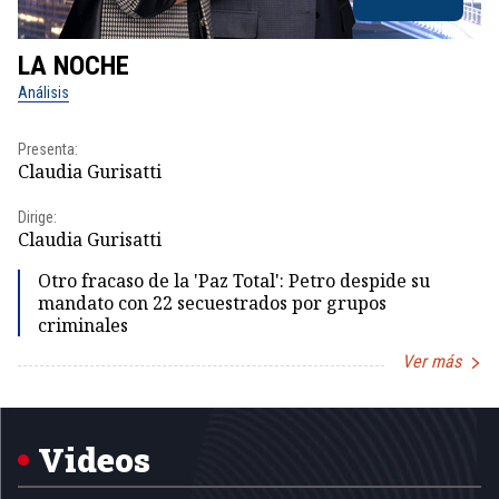
LA NOCHE
L
Análisis
No
Presenta:
Pr
Claudia Gurisatti
Id
Dirige:
Dir
Claudia Gurisatti
Id
Otro fracaso de la 'Paz Total': Petro despide su
mandato con 22 secuestrados por grupos
criminales
Ver más
Item
1
of
5
Videos