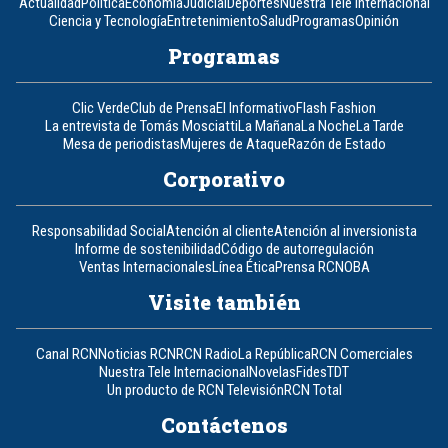
Actualidad
Política
Economía
Judicial
Deportes
Nuestra Tele Internacional
Ciencia y Tecnología
Entretenimiento
Salud
Programas
Opinión
Programas
Clic Verde
Club de Prensa
El Informativo
Flash Fashion
La entrevista de Tomás Mosciatti
La Mañana
La Noche
La Tarde
Mesa de periodistas
Mujeres de Ataque
Razón de Estado
Corporativo
Responsabilidad Social
Atención al cliente
Atención al inversionista
Informe de sostenibilidad
Código de autorregulación
Ventas Internacionales
Línea Ética
Prensa RCN
OBA
Visite también
Canal RCN
Noticias RCN
RCN Radio
La República
RCN Comerciales
Nuestra Tele Internacional
Novelas
Fides
TDT
Un producto de RCN Televisión
RCN Total
Contáctenos