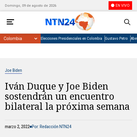
EN VIVO
Domingo, 09 de agosto de 2026
Elecciones Presidenciales en Colombia
Gustavo Petro
Abel
Joe Biden
Iván Duque y Joe Biden
sostendrán un encuentro
bilateral la próxima semana
marzo 2, 2022
Por: Redacción NTN24