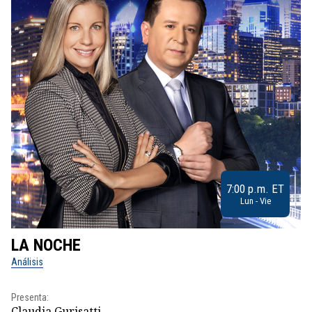
7:00 p.m. ET
Lun - Vie
LA NOCHE
L
Análisis
No
Presenta:
Pr
Claudia Gurisatti
Id