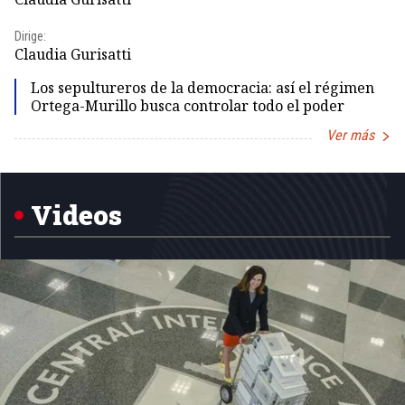
Dirige:
Dir
Claudia Gurisatti
Id
Los sepultureros de la democracia: así el régimen
Ortega-Murillo busca controlar todo el poder
Ver más
Item
1
of
5
Videos