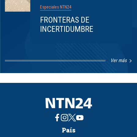
Especiales NTN24
FRONTERAS DE
INCERTIDUMBRE
Ver más
Item
1
of
8
País