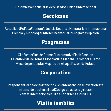
Colombia
Venezuela
México
Estados Unidos
Internacional
Secciones
Actualidad
Política
Economía
Judicial
Deportes
Nuestra Tele Internacional
Ciencia y Tecnología
Entretenimiento
Salud
Programas
Opinión
Programas
Clic Verde
Club de Prensa
El Informativo
Flash Fashion
La entrevista de Tomás Mosciatti
La Mañana
La Noche
La Tarde
Mesa de periodistas
Mujeres de Ataque
Razón de Estado
Corporativo
Responsabilidad Social
Atención al cliente
Atención al inversionista
Informe de sostenibilidad
Código de autorregulación
Ventas Internacionales
Línea Ética
Prensa RCN
OBA
Visite también