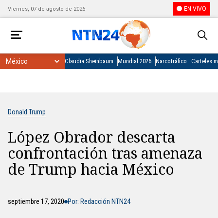
EN VIVO
Viernes, 07 de agosto de 2026
Claudia Sheinbaum
Mundial 2026
Narcotráfico
Carteles 
Donald Trump
López Obrador descarta
confrontación tras amenaza
de Trump hacia México
septiembre 17, 2020
Por: Redacción NTN24