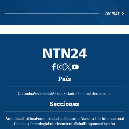
Ver más
Item
1
of
8
País
Colombia
Venezuela
México
Estados Unidos
Internacional
Secciones
Actualidad
Política
Economía
Judicial
Deportes
Nuestra Tele Internacional
Ciencia y Tecnología
Entretenimiento
Salud
Programas
Opinión