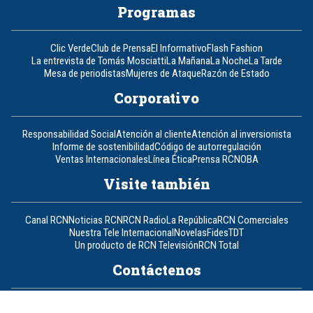
Programas
Clic Verde
Club de Prensa
El Informativo
Flash Fashion
La entrevista de Tomás Mosciatti
La Mañana
La Noche
La Tarde
Mesa de periodistas
Mujeres de Ataque
Razón de Estado
Corporativo
Responsabilidad Social
Atención al cliente
Atención al inversionista
Informe de sostenibilidad
Código de autorregulación
Ventas Internacionales
Línea Ética
Prensa RCN
OBA
Visite también
Canal RCN
Noticias RCN
RCN Radio
La República
RCN Comerciales
Nuestra Tele Internacional
Novelas
Fides
TDT
Un producto de RCN Televisión
RCN Total
Contáctenos
Teléfono
+57 (601) 426 92 92