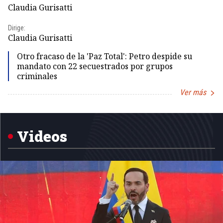
Pr
Claudia Gurisatti
Id
Dirige:
Dir
Claudia Gurisatti
Id
Otro fracaso de la 'Paz Total': Petro despide su
mandato con 22 secuestrados por grupos
criminales
Ver más
Item
1
of
5
Videos