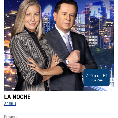
7:00 p.m. ET
Lun - Vie
LA NOCHE
L
Análisis
No
Presenta: