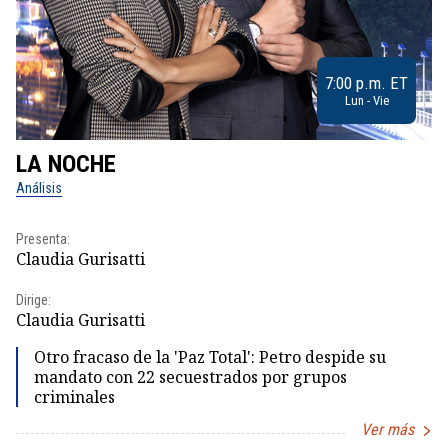
7:00 p.m. ET
Lun - Vie
LA NOCHE
L
Análisis
No
Presenta:
Pr
Claudia Gurisatti
Id
Dirige:
Dir
Claudia Gurisatti
Id
Otro fracaso de la 'Paz Total': Petro despide su
mandato con 22 secuestrados por grupos
criminales
Ver más
Item