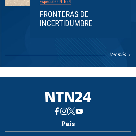
Especiales NTN24
FRONTERAS DE
INCERTIDUMBRE
Ver más
Item
1
of
8
País