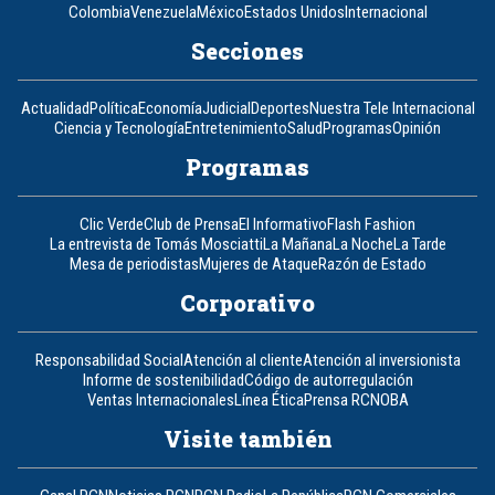
Colombia
Venezuela
México
Estados Unidos
Internacional
Secciones
Actualidad
Política
Economía
Judicial
Deportes
Nuestra Tele Internacional
Ciencia y Tecnología
Entretenimiento
Salud
Programas
Opinión
Programas
Clic Verde
Club de Prensa
El Informativo
Flash Fashion
La entrevista de Tomás Mosciatti
La Mañana
La Noche
La Tarde
Mesa de periodistas
Mujeres de Ataque
Razón de Estado
Corporativo
Responsabilidad Social
Atención al cliente
Atención al inversionista
Informe de sostenibilidad
Código de autorregulación
Ventas Internacionales
Línea Ética
Prensa RCN
OBA
Visite también