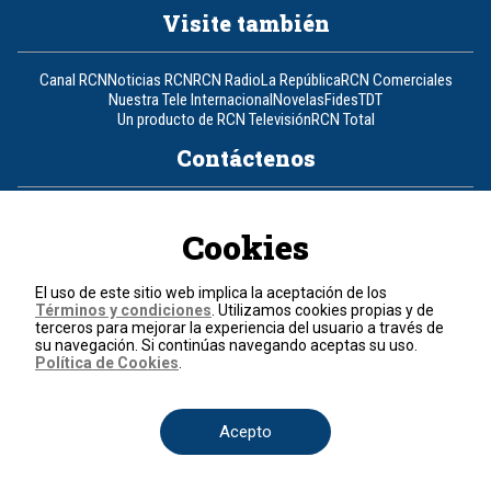
Visite también
Canal RCN
Noticias RCN
RCN Radio
La República
RCN Comerciales
Nuestra Tele Internacional
Novelas
Fides
TDT
Un producto de RCN Televisión
RCN Total
Contáctenos
Teléfono
+57 (601) 426 92 92
Cookies
Política de datos personales
Política de cookies
El uso de este sitio web implica la aceptación de los
Términos y condiciones
Términos y condiciones
. Utilizamos cookies propias y de
terceros para mejorar la experiencia del usuario a través de
su navegación. Si continúas navegando aceptas su uso.
© 2026, RCN Medios.
Política de Cookies
.
Todos los derechos reservados.
Organización Ardila Lülle - www.oal.com.co
Acepto