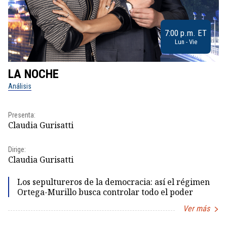
7:00 p.m. ET
Lun - Vie
LA NOCHE
L
Análisis
No
Pr
Presenta:
Id
Claudia Gurisatti
Dir
Dirige:
Id
Claudia Gurisatti
Los sepultureros de la democracia: así el régimen
Ortega-Murillo busca controlar todo el poder
Ver más
Item