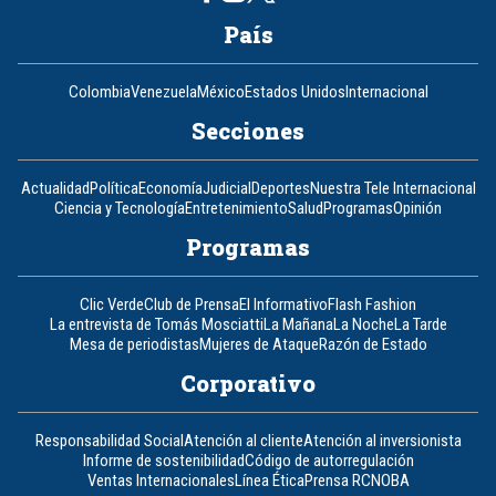
País
Colombia
Venezuela
México
Estados Unidos
Internacional
Secciones
Actualidad
Política
Economía
Judicial
Deportes
Nuestra Tele Internacional
Ciencia y Tecnología
Entretenimiento
Salud
Programas
Opinión
Programas
Clic Verde
Club de Prensa
El Informativo
Flash Fashion
La entrevista de Tomás Mosciatti
La Mañana
La Noche
La Tarde
Mesa de periodistas
Mujeres de Ataque
Razón de Estado
Corporativo
Responsabilidad Social
Atención al cliente
Atención al inversionista
Informe de sostenibilidad
Código de autorregulación
Ventas Internacionales
Línea Ética
Prensa RCN
OBA