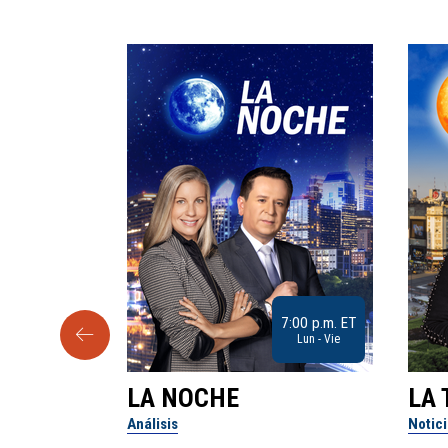
9:30 a.m. ET
7:00 p.m. ET
Sab
Lun - Vie
LA NOCHE
LA 
Análisis
Notic