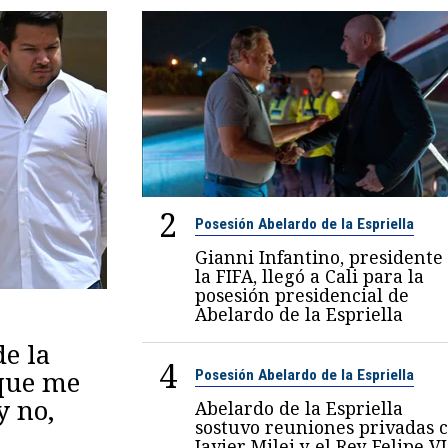
2
Posesión Abelardo de la Espriella
Gianni Infantino, presidente
la FIFA, llegó a Cali para la
posesión presidencial de
Abelardo de la Espriella
de la
4
 que me
Posesión Abelardo de la Espriella
y no,
Abelardo de la Espriella
sostuvo reuniones privadas 
Javier Milei y el Rey Felipe VI