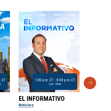
. ET
1:00 p.m. ET - 8:00 p.m. ET
e
Lun - Dom
EL INFORMATIVO
CLUB D
Noticiero
Análisis