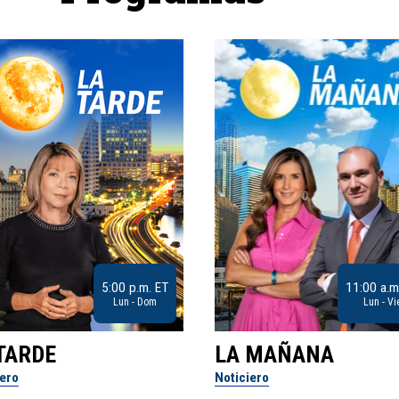
5:00 p.m. ET
11:00 a.m
Lun - Dom
Lun - Vi
TARDE
LA MAÑANA
iero
Noticiero