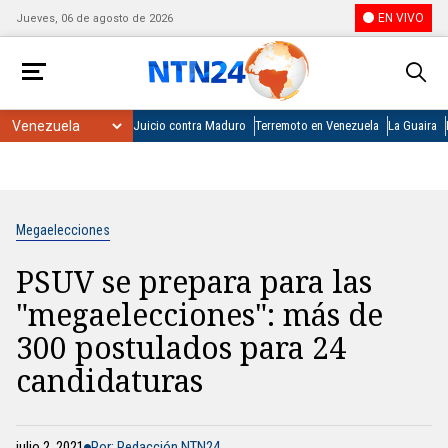
EN VIVO
Jueves, 06 de agosto de 2026
Juicio contra Maduro
Terremoto en Venezuela
La Guaira
Megaelecciones
PSUV se prepara para las
"megaelecciones": más de
300 postulados para 24
candidaturas
julio 2, 2021
Por: Redacción NTN24