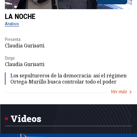
LA NOCHE
L
Análisis
No
Presenta:
Pr
Claudia Gurisatti
Id
Dirige:
Dir
Claudia Gurisatti
Id
Los sepultureros de la democracia: así el régimen
Ortega-Murillo busca controlar todo el poder
Ver más
Item
1
of
5
Videos