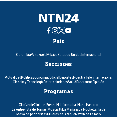
8
País
Colombia
Venezuela
México
Estados Unidos
Internacional
Secciones
Actualidad
Política
Economía
Judicial
Deportes
Nuestra Tele Internacional
Ciencia y Tecnología
Entretenimiento
Salud
Programas
Opinión
Programas
Clic Verde
Club de Prensa
El Informativo
Flash Fashion
La entrevista de Tomás Mosciatti
La Mañana
La Noche
La Tarde
Mesa de periodistas
Mujeres de Ataque
Razón de Estado