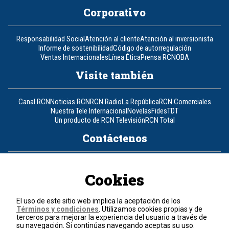
Corporativo
Responsabilidad Social
Atención al cliente
Atención al inversionista
Informe de sostenibilidad
Código de autorregulación
Ventas Internacionales
Línea Ética
Prensa RCN
OBA
Visite también
Canal RCN
Noticias RCN
RCN Radio
La República
RCN Comerciales
Nuestra Tele Internacional
Novelas
Fides
TDT
Un producto de RCN Televisión
RCN Total
Contáctenos
Teléfono
+57 (601) 426 92 92
Cookies
Política de datos personales
Política de cookies
El uso de este sitio web implica la aceptación de los
Términos y condiciones
Términos y condiciones
. Utilizamos cookies propias y de
terceros para mejorar la experiencia del usuario a través de
su navegación. Si continúas navegando aceptas su uso.
© 2026, RCN Medios.