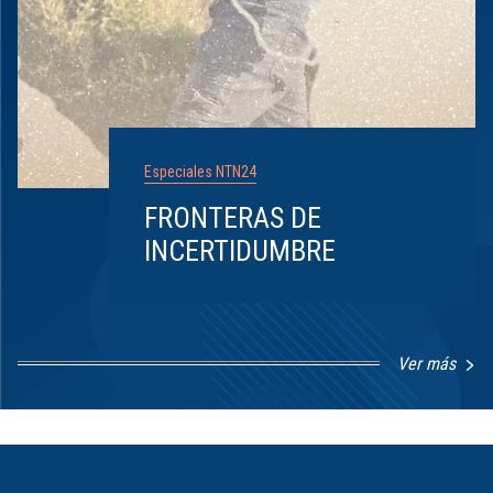
Especiales NTN24
FRONTERAS DE
INCERTIDUMBRE
Ver más
Item
1
of
8