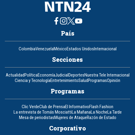
País
Colombia
Venezuela
México
Estados Unidos
Internacional
Secciones
Actualidad
Política
Economía
Judicial
Deportes
Nuestra Tele Internacional
Ciencia y Tecnología
Entretenimiento
Salud
Programas
Opinión
Programas
Clic Verde
Club de Prensa
El Informativo
Flash Fashion
La entrevista de Tomás Mosciatti
La Mañana
La Noche
La Tarde
Mesa de periodistas
Mujeres de Ataque
Razón de Estado
Corporativo