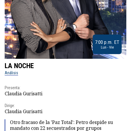
7:00 p.m. ET
Lun - Vie
LA NOCHE
L
Análisis
No
Presenta:
Pr
Claudia Gurisatti
Id
Dirige:
Dir
Claudia Gurisatti
Id
Otro fracaso de la 'Paz Total': Petro despide su
mandato con 22 secuestrados por grupos