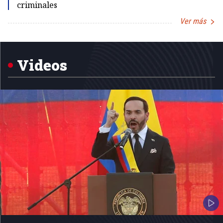
criminales
Ver más
Item
1
of
5
Videos