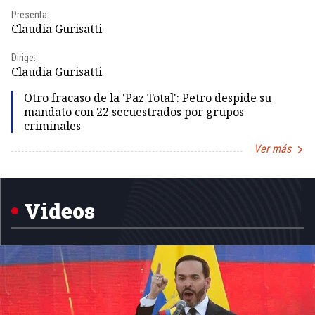
Presenta:
Pr
Claudia Gurisatti
Id
Dirige:
Dir
Claudia Gurisatti
Id
Otro fracaso de la 'Paz Total': Petro despide su
mandato con 22 secuestrados por grupos
criminales
Ver más
Item
1
of
5
Videos