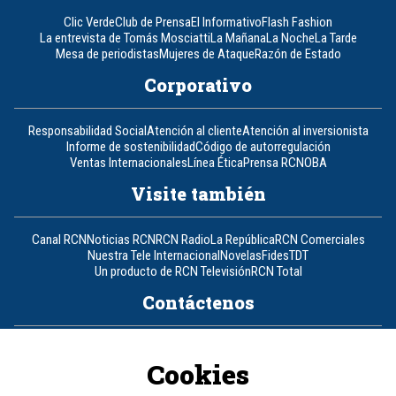
Clic Verde
Club de Prensa
El Informativo
Flash Fashion
La entrevista de Tomás Mosciatti
La Mañana
La Noche
La Tarde
Mesa de periodistas
Mujeres de Ataque
Razón de Estado
Corporativo
Responsabilidad Social
Atención al cliente
Atención al inversionista
Informe de sostenibilidad
Código de autorregulación
Ventas Internacionales
Línea Ética
Prensa RCN
OBA
Visite también
Canal RCN
Noticias RCN
RCN Radio
La República
RCN Comerciales
Nuestra Tele Internacional
Novelas
Fides
TDT
Un producto de RCN Televisión
RCN Total
Contáctenos
Teléfono
+57 (601) 426 92 92
Cookies
Política de datos personales