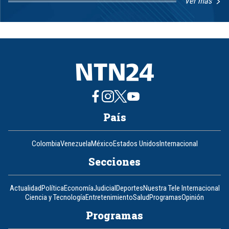
Ver más
Item
1
of
8
País
Colombia
Venezuela
México
Estados Unidos
Internacional
Secciones
Actualidad
Política
Economía
Judicial
Deportes
Nuestra Tele Internacional
Ciencia y Tecnología
Entretenimiento
Salud
Programas
Opinión
Programas