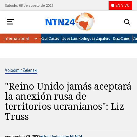
EN VIVO
Sábado, 08 de agosto de 2026
Raúl Castro
José Luis Rodríguez Zapatero
Díaz-Canel
Cu
Volodímir Zelenski
"Reino Unido jamás aceptará
la anexión rusa de
territorios ucranianos": Liz
Truss
septiembre 30, 2022
Por: Redacción NTN24