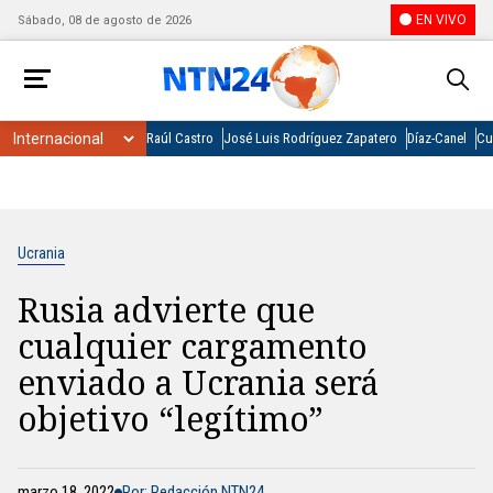
EN VIVO
Sábado, 08 de agosto de 2026
Raúl Castro
José Luis Rodríguez Zapatero
Díaz-Canel
Cu
Ucrania
Rusia advierte que
cualquier cargamento
enviado a Ucrania será
objetivo “legítimo”
marzo 18, 2022
Por: Redacción NTN24