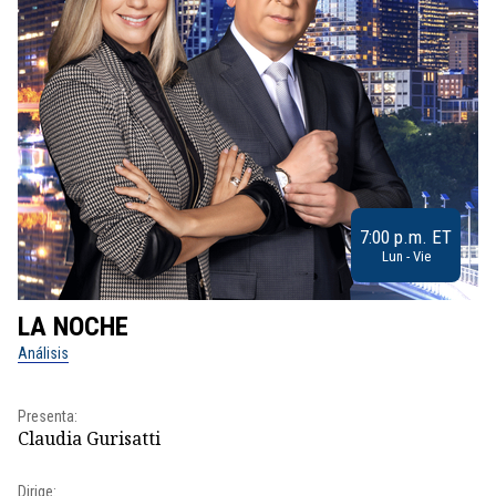
7:00 p.m. ET
Lun - Vie
LA NOCHE
L
Análisis
No
Presenta:
Pr
Claudia Gurisatti
Id
Dirige: