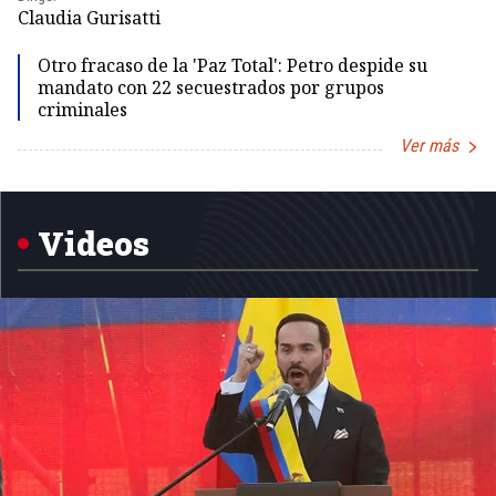
Dir
Claudia Gurisatti
Id
Otro fracaso de la 'Paz Total': Petro despide su
mandato con 22 secuestrados por grupos
criminales
Ver más
Item
1
of
5
Videos