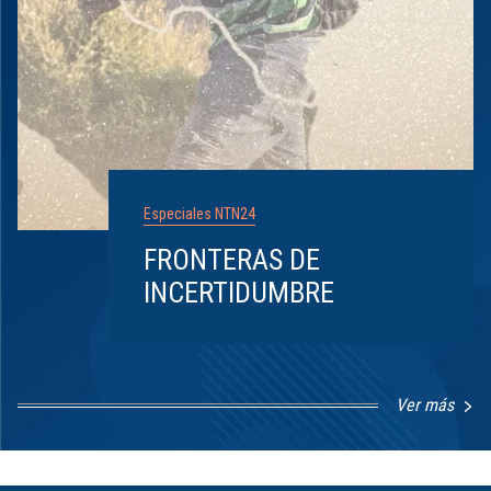
Especiales NTN24
FRONTERAS DE
INCERTIDUMBRE
Ver más
Item
1
of
8