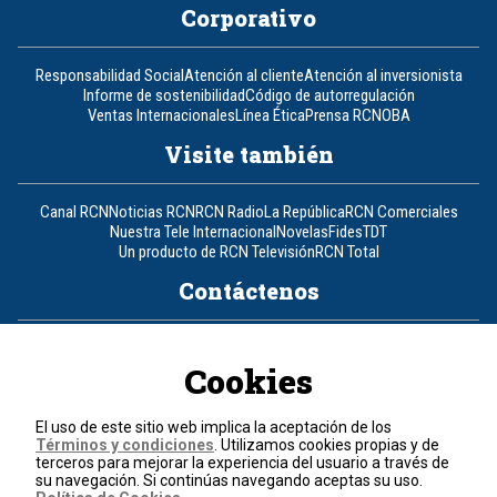
Corporativo
Responsabilidad Social
Atención al cliente
Atención al inversionista
Informe de sostenibilidad
Código de autorregulación
Ventas Internacionales
Línea Ética
Prensa RCN
OBA
Visite también
Canal RCN
Noticias RCN
RCN Radio
La República
RCN Comerciales
Nuestra Tele Internacional
Novelas
Fides
TDT
Un producto de RCN Televisión
RCN Total
Contáctenos
Teléfono
+57 (601) 426 92 92
Cookies
Política de datos personales
Política de cookies
El uso de este sitio web implica la aceptación de los
Términos y condiciones
Términos y condiciones
. Utilizamos cookies propias y de
terceros para mejorar la experiencia del usuario a través de
su navegación. Si continúas navegando aceptas su uso.
© 2026, RCN Medios.