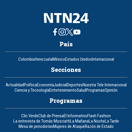
País
Colombia
Venezuela
México
Estados Unidos
Internacional
Secciones
Actualidad
Política
Economía
Judicial
Deportes
Nuestra Tele Internacional
Ciencia y Tecnología
Entretenimiento
Salud
Programas
Opinión
Programas
Clic Verde
Club de Prensa
El Informativo
Flash Fashion
La entrevista de Tomás Mosciatti
La Mañana
La Noche
La Tarde
Mesa de periodistas
Mujeres de Ataque
Razón de Estado