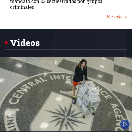
mandato con 22 secuestrados por grupos
criminales
Ver más
Item
1
of
5
Videos