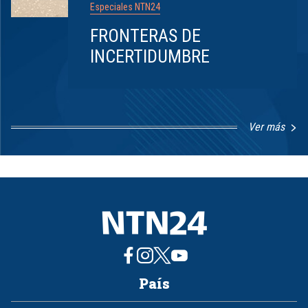
Especiales NTN24
FRONTERAS DE
INCERTIDUMBRE
Ver más
Item
1
of
8
País