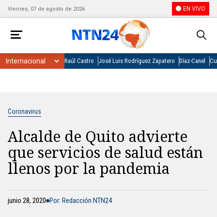
EN VIVO
Viernes, 07 de agosto de 2026
Raúl Castro
José Luis Rodríguez Zapatero
Díaz-Canel
Cu
Coronavirus
Alcalde de Quito advierte
que servicios de salud están
llenos por la pandemia
junio 28, 2020
Por: Redacción NTN24