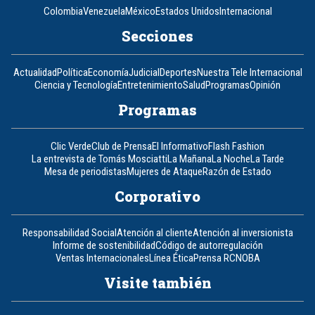
Colombia
Venezuela
México
Estados Unidos
Internacional
Secciones
Actualidad
Política
Economía
Judicial
Deportes
Nuestra Tele Internacional
Ciencia y Tecnología
Entretenimiento
Salud
Programas
Opinión
Programas
Clic Verde
Club de Prensa
El Informativo
Flash Fashion
La entrevista de Tomás Mosciatti
La Mañana
La Noche
La Tarde
Mesa de periodistas
Mujeres de Ataque
Razón de Estado
Corporativo
Responsabilidad Social
Atención al cliente
Atención al inversionista
Informe de sostenibilidad
Código de autorregulación
Ventas Internacionales
Línea Ética
Prensa RCN
OBA
Visite también