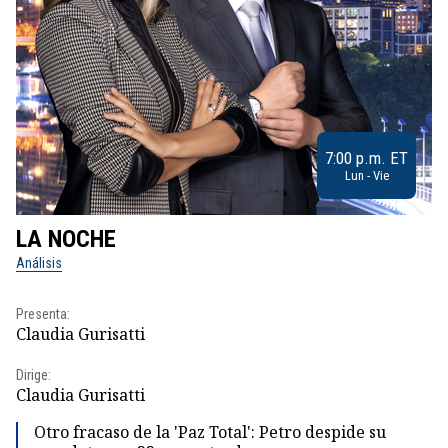
7:00 p.m. ET
Lun - Vie
LA NOCHE
L
Análisis
No
Presenta:
Pr
Claudia Gurisatti
Id
Dirige:
Dir
Claudia Gurisatti
Id
Otro fracaso de la 'Paz Total': Petro despide su