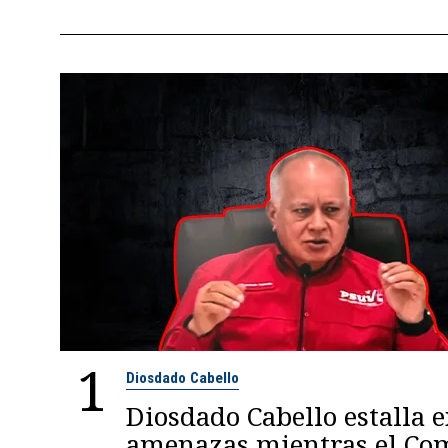
1
Diosdado Cabello
Diosdado Cabello estalla 
amenazas mientras el C