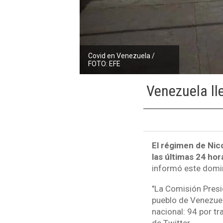
Covid en Venezuela /
FOTO: EFE
Venezuela ll
El régimen de Nic
las últimas 24 hor
informó este domin
"La Comisión Presi
pueblo de Venezuela
nacional: 94 por tr
de Twitter.