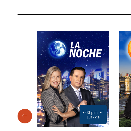
9:30 a.m. ET
7:00 p.m. ET
Sab
Lun - Vie