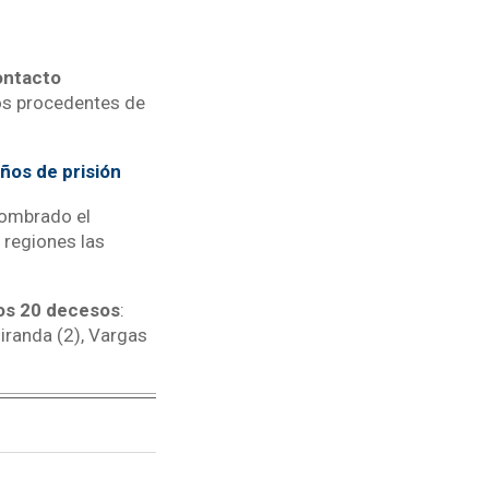
ontacto
nos procedentes de
ños de prisión
nombrado el
 regiones las
os 20 decesos
:
Miranda (2), Vargas