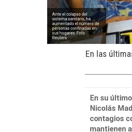
Ante el colapso del
sistema sanitario, ha
aumentado el número de
personas confinadas en
sus hogares. Foto:
Reuters
En las última
En su último
Nicolás Mad
contagios co
mantienen ac