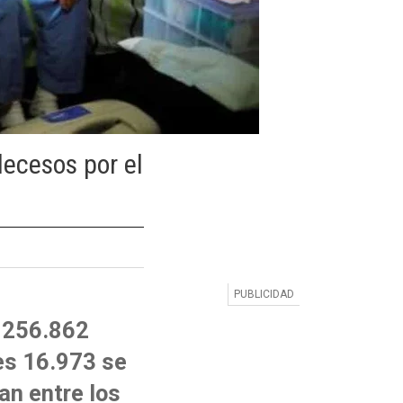
decesos por el
s 256.862
es 16.973 se
an entre los