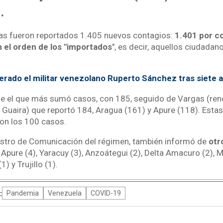
.
ras fueron reportados 1.405 nuevos contagios:
1.401 por c
n el orden de los "importados
", es decir, aquellos ciudada
erado el militar venezolano Ruperto Sánchez tras siete a
ue el que más sumó casos, con 185, seguido de Vargas (re
uaira) que reportó 184, Aragua (161) y Apure (118). Estas
on los 100 casos.
istro de Comunicación del régimen, también informó de
otr
), Apure (4), Yaracuy (3), Anzoátegui (2), Delta Amacuro (2), 
) y Trujillo (1).
:
Pandemia
Venezuela
COVID-19