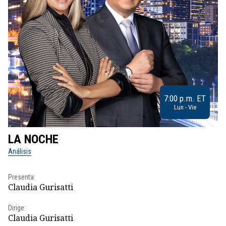
7:00 p.m. ET
Lun - Vie
LA NOCHE
L
Análisis
No
Presenta:
Pr
Claudia Gurisatti
Id
Dirige:
Dir
Claudia Gurisatti
Id