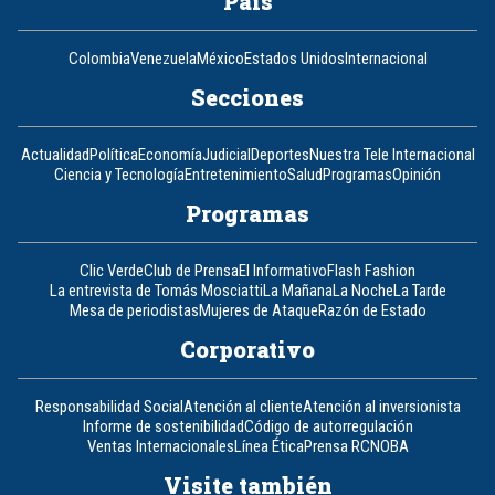
País
Colombia
Venezuela
México
Estados Unidos
Internacional
Secciones
Actualidad
Política
Economía
Judicial
Deportes
Nuestra Tele Internacional
Ciencia y Tecnología
Entretenimiento
Salud
Programas
Opinión
Programas
Clic Verde
Club de Prensa
El Informativo
Flash Fashion
La entrevista de Tomás Mosciatti
La Mañana
La Noche
La Tarde
Mesa de periodistas
Mujeres de Ataque
Razón de Estado
Corporativo
Responsabilidad Social
Atención al cliente
Atención al inversionista
Informe de sostenibilidad
Código de autorregulación
Ventas Internacionales
Línea Ética
Prensa RCN
OBA
Visite también