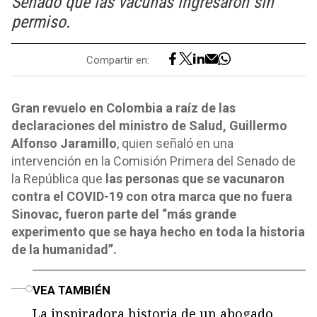
Senado que las vacunas ingresaron sin
permiso.
Compartir en:
Gran revuelo en Colombia a raíz de las
declaraciones del ministro de Salud, Guillermo
Alfonso Jaramillo
, quien señaló en una
intervención en la Comisión Primera del Senado de
la República que
las personas que se vacunaron
contra el COVID-19 con otra marca que no fuera
Sinovac, fueron parte del “más grande
experimento que se haya hecho en toda la historia
de la humanidad”.
o
VEA TAMBIÉN
La inspiradora historia de un abogado