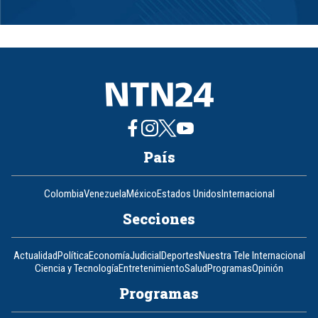
Item
1
of
8
País
Colombia
Venezuela
México
Estados Unidos
Internacional
Secciones
Actualidad
Política
Economía
Judicial
Deportes
Nuestra Tele Internacional
Ciencia y Tecnología
Entretenimiento
Salud
Programas
Opinión
Programas