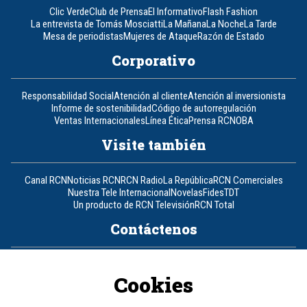
Clic Verde
Club de Prensa
El Informativo
Flash Fashion
La entrevista de Tomás Mosciatti
La Mañana
La Noche
La Tarde
Mesa de periodistas
Mujeres de Ataque
Razón de Estado
Corporativo
Responsabilidad Social
Atención al cliente
Atención al inversionista
Informe de sostenibilidad
Código de autorregulación
Ventas Internacionales
Línea Ética
Prensa RCN
OBA
Visite también
Canal RCN
Noticias RCN
RCN Radio
La República
RCN Comerciales
Nuestra Tele Internacional
Novelas
Fides
TDT
Un producto de RCN Televisión
RCN Total
Contáctenos
Teléfono
+57 (601) 426 92 92
Cookies
Política de datos personales