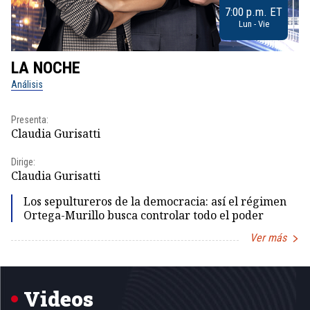
7:00 p.m. ET
Lun - Vie
LA NOCHE
L
Análisis
No
Presenta:
Pr
Claudia Gurisatti
Id
Dirige:
Dir
Claudia Gurisatti
Id
Los sepultureros de la democracia: así el régimen
Ortega-Murillo busca controlar todo el poder
Ver más
Item
1
of
5
Videos