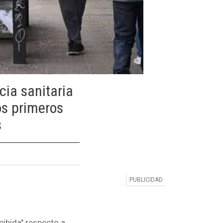
cia sanitaria
os primeros
s
cibida" respecto a