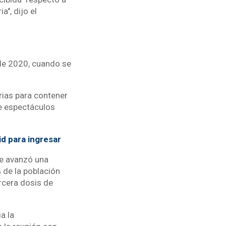
a", dijo el
 de 2020, cuando se
rias para contener
de espectáculos
d para ingresar
ue avanzó una
 de la población
rcera dosis de
a la