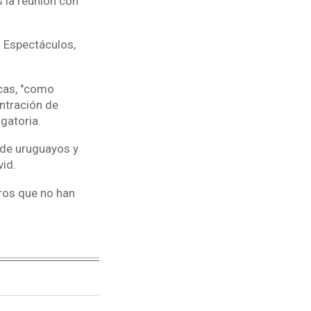
s la reunión con
. Espectáculos,
icas, "como
ntración de
gatoria.
s de uruguayos y
id.
eros que no han