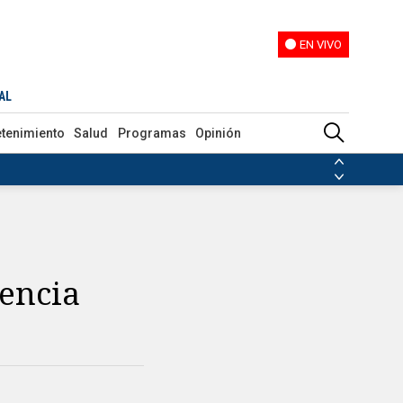
EN VIVO
EN VIVO
AL
etenimiento
Salud
Programas
Opinión
ias de las FARC
ezuela
Nicolás Maduro
Disidencias de las FARC
 en Venezuela
Nicolás Maduro
encia