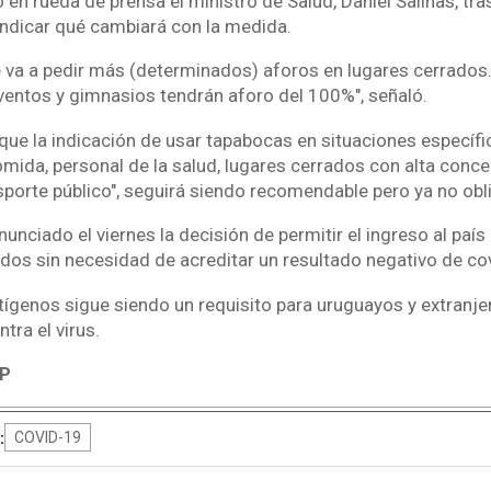
o en rueda de prensa el ministro de Salud, Daniel Salinas, tra
 indicar qué cambiará con la medida.
e va a pedir más (determinados) aforos en lugares cerrados
eventos y gimnasios tendrán aforo del 100%", señaló.
que la indicación de usar tapabocas en situaciones específ
mida, personal de la salud, lugares cerrados con alta conce
sporte público", seguirá siendo recomendable pero ya no obli
nunciado el viernes la decisión de permitir el ingreso al paí
dos sin necesidad de acreditar un resultado negativo de cov
ntígenos sigue siendo un requisito para uruguayos y extranj
tra el virus.
P
:
COVID-19