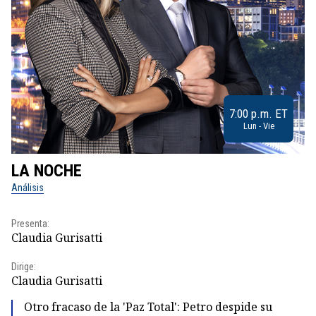
7:00 p.m. ET
Lun - Vie
LA NOCHE
L
Análisis
No
Presenta:
Pr
Claudia Gurisatti
Id
Dirige:
Dir
Claudia Gurisatti
Id
Otro fracaso de la 'Paz Total': Petro despide su