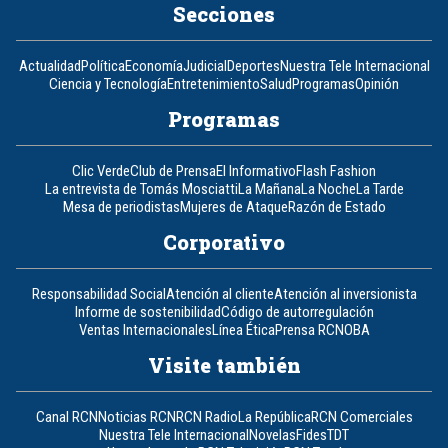
Secciones
Actualidad
Política
Economía
Judicial
Deportes
Nuestra Tele Internacional
Ciencia y Tecnología
Entretenimiento
Salud
Programas
Opinión
Programas
Clic Verde
Club de Prensa
El Informativo
Flash Fashion
La entrevista de Tomás Mosciatti
La Mañana
La Noche
La Tarde
Mesa de periodistas
Mujeres de Ataque
Razón de Estado
Corporativo
Responsabilidad Social
Atención al cliente
Atención al inversionista
Informe de sostenibilidad
Código de autorregulación
Ventas Internacionales
Línea Ética
Prensa RCN
OBA
Visite también
Canal RCN
Noticias RCN
RCN Radio
La República
RCN Comerciales
Nuestra Tele Internacional
Novelas
Fides
TDT