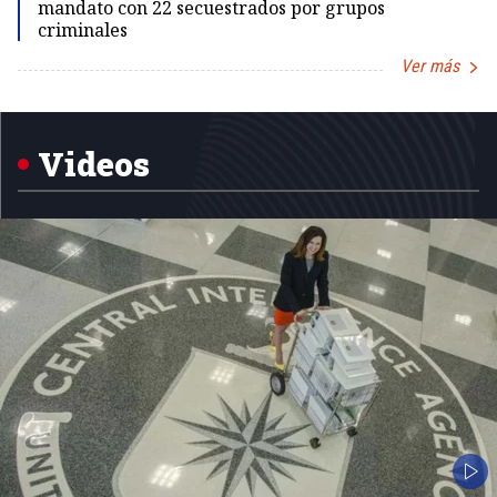
mandato con 22 secuestrados por grupos
criminales
Ver más
Item
1
of
5
Videos