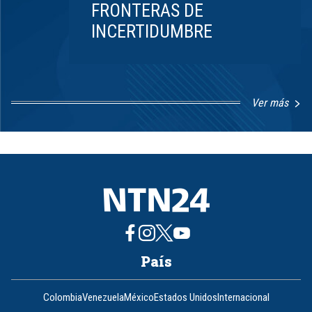
FRONTERAS DE
INCERTIDUMBRE
Ver más
Item
1
of
8
País
Colombia
Venezuela
México
Estados Unidos
Internacional