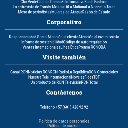
Clic Verde
Club de Prensa
El Informativo
Flash Fashion
La entrevista de Tomás Mosciatti
La Mañana
La Noche
La Tarde
Mesa de periodistas
Mujeres de Ataque
Razón de Estado
Corporativo
Responsabilidad Social
Atención al cliente
Atención al inversionista
Informe de sostenibilidad
Código de autorregulación
Ventas Internacionales
Línea Ética
Prensa RCN
OBA
Visite también
Canal RCN
Noticias RCN
RCN Radio
La República
RCN Comerciales
Nuestra Tele Internacional
Novelas
Fides
TDT
Un producto de RCN Televisión
RCN Total
Contáctenos
Teléfono
+57 (601) 426 92 92
Política de datos personales
Política de cookies