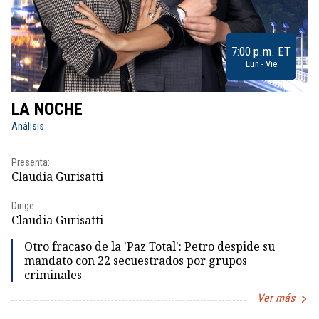
7:00 p.m. ET
Lun - Vie
LA NOCHE
L
Análisis
No
Presenta:
Pr
Claudia Gurisatti
Id
Dirige:
Dir
Claudia Gurisatti
Id
Otro fracaso de la 'Paz Total': Petro despide su
mandato con 22 secuestrados por grupos
criminales
Ver más
Item