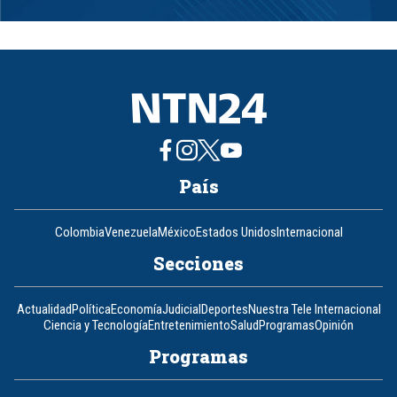
Item
1
of
8
País
Colombia
Venezuela
México
Estados Unidos
Internacional
Secciones
Actualidad
Política
Economía
Judicial
Deportes
Nuestra Tele Internacional
Ciencia y Tecnología
Entretenimiento
Salud
Programas
Opinión
Programas