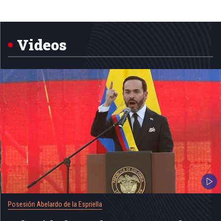
1
of
5
Videos
Posesión Abelardo de la Espriella