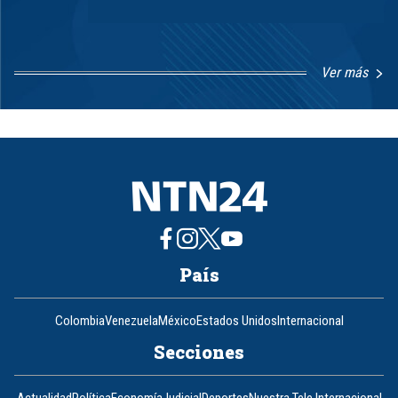
Ver más
Item
1
of
8
País
Colombia
Venezuela
México
Estados Unidos
Internacional
Secciones