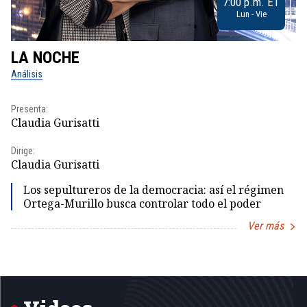
7:00 p.m. ET
Lun - Vie
LA NOCHE
L
Análisis
No
Presenta:
Pr
Claudia Gurisatti
Id
Dirige:
Dir
Claudia Gurisatti
Id
Los sepultureros de la democracia: así el régimen
Ortega-Murillo busca controlar todo el poder
Ver más
Item
1
of
5