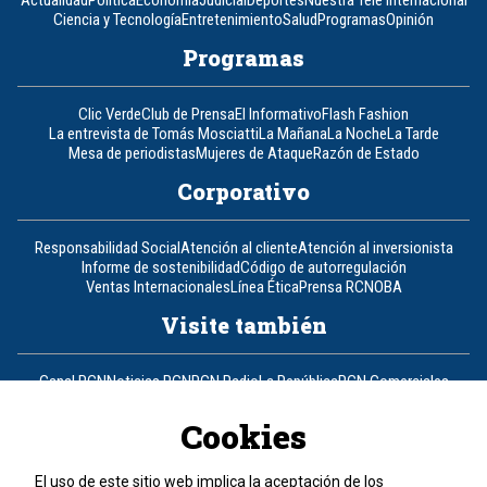
Actualidad
Política
Economía
Judicial
Deportes
Nuestra Tele Internacional
Ciencia y Tecnología
Entretenimiento
Salud
Programas
Opinión
Programas
Clic Verde
Club de Prensa
El Informativo
Flash Fashion
La entrevista de Tomás Mosciatti
La Mañana
La Noche
La Tarde
Mesa de periodistas
Mujeres de Ataque
Razón de Estado
Corporativo
Responsabilidad Social
Atención al cliente
Atención al inversionista
Informe de sostenibilidad
Código de autorregulación
Ventas Internacionales
Línea Ética
Prensa RCN
OBA
Visite también
Canal RCN
Noticias RCN
RCN Radio
La República
RCN Comerciales
Nuestra Tele Internacional
Novelas
Fides
TDT
Un producto de RCN Televisión
RCN Total
Cookies
Contáctenos
El uso de este sitio web implica la aceptación de los