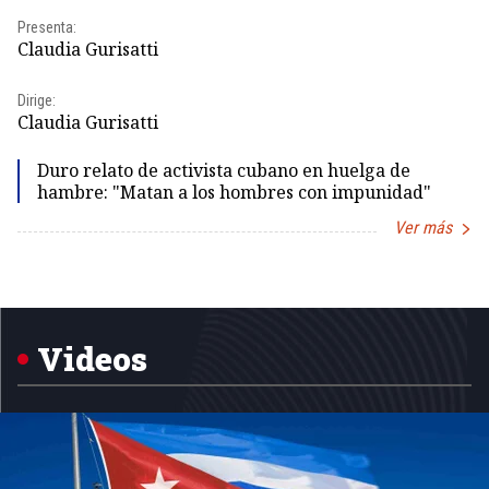
Pr
Presenta:
Id
Claudia Gurisatti
Dir
Dirige:
Id
Claudia Gurisatti
Duro relato de activista cubano en huelga de
hambre: "Matan a los hombres con impunidad"
Ver más
Item
1
of
5
Videos