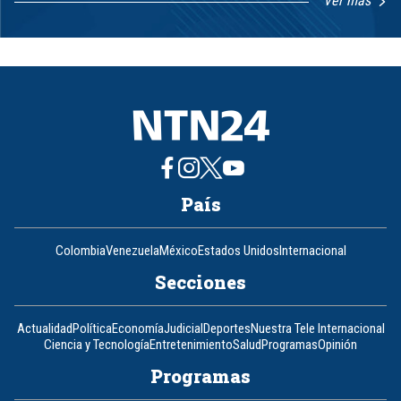
Ver más
Item
1
of
8
País
Colombia
Venezuela
México
Estados Unidos
Internacional
Secciones
Actualidad
Política
Economía
Judicial
Deportes
Nuestra Tele Internacional
Ciencia y Tecnología
Entretenimiento
Salud
Programas
Opinión
Programas