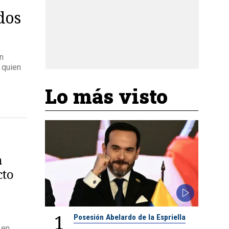
dos
n
 quien
Lo más visto
a
cto
1
Posesión Abelardo de la Espriella
 en