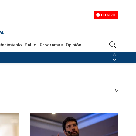
EN VIVO
EN VIVO
Programas
Opinión
AL
etenimiento
Salud
Programas
Opinión
ias de las FARC
ezuela
Nicolás Maduro
Disidencias de las FARC
 en Venezuela
Nicolás Maduro