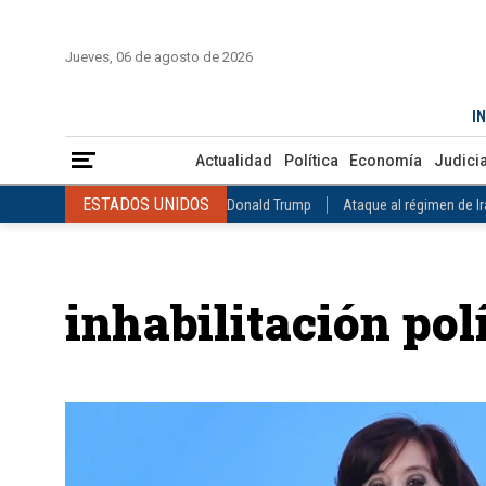
INICIO
COLOMBIA
VENEZUELA
MÉXICO
EST
Jueves, 06 de agosto de 2026
Actualidad
Política
Economía
Judicial
Deportes
Nuest
IN
ESTADOS UNIDOS
Donald Trump
Ataque al régimen de Irán
Actualidad
Política
Economía
Judicia
INTERNACIONAL
Raúl Castro
José Luis Rodríguez Zapatero
ESTADOS UNIDOS
Donald Trump
Ataque al régimen de I
COLOMBIA
Elecciones Presidenciales en Colombia
Gustavo Petr
INTERNACIONAL
Raúl Castro
José Luis Rodríguez Zapat
VENEZUELA
Juicio contra Maduro
Terremoto en Venezuela
COLOMBIA
Elecciones Presidenciales en Colombia
Gusta
MÉXICO
Claudia Sheinbaum
Mundial 2026
Narcotráfico
C
inhabilitación pol
VENEZUELA
Juicio contra Maduro
Terremoto en Venezue
MÉXICO
Claudia Sheinbaum
Mundial 2026
Narcotráfi