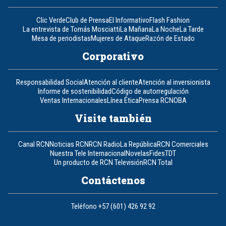
Clic Verde
Club de Prensa
El Informativo
Flash Fashion
La entrevista de Tomás Mosciatti
La Mañana
La Noche
La Tarde
Mesa de periodistas
Mujeres de Ataque
Razón de Estado
Corporativo
Responsabilidad Social
Atención al cliente
Atención al inversionista
Informe de sostenibilidad
Código de autorregulación
Ventas Internacionales
Línea Ética
Prensa RCN
OBA
Visite también
Canal RCN
Noticias RCN
RCN Radio
La República
RCN Comerciales
Nuestra Tele Internacional
Novelas
Fides
TDT
Un producto de RCN Televisión
RCN Total
Contáctenos
Teléfono
+57 (601) 426 92 92