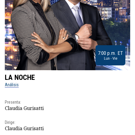
7:00 p.m. ET
Lun - Vie
LA NOCHE
L
Análisis
No
Pr
Presenta:
Id
Claudia Gurisatti
Dir
Dirige:
Id
Claudia Gurisatti