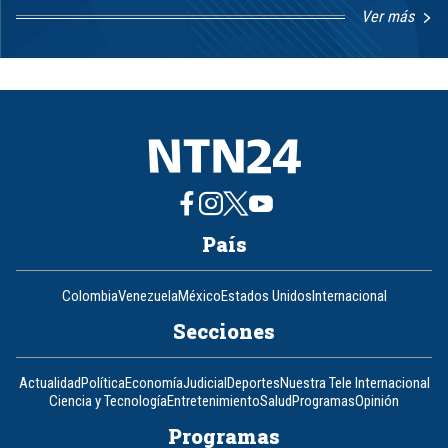
Ver más
Item
1
of
8
País
Colombia
Venezuela
México
Estados Unidos
Internacional
Secciones
Actualidad
Política
Economía
Judicial
Deportes
Nuestra Tele Internacional
Ciencia y Tecnología
Entretenimiento
Salud
Programas
Opinión
Programas