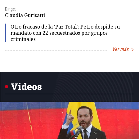
Dirige:
Dir
Claudia Gurisatti
Id
Otro fracaso de la 'Paz Total': Petro despide su
mandato con 22 secuestrados por grupos
criminales
Ver más
Item
1
of
5
Videos