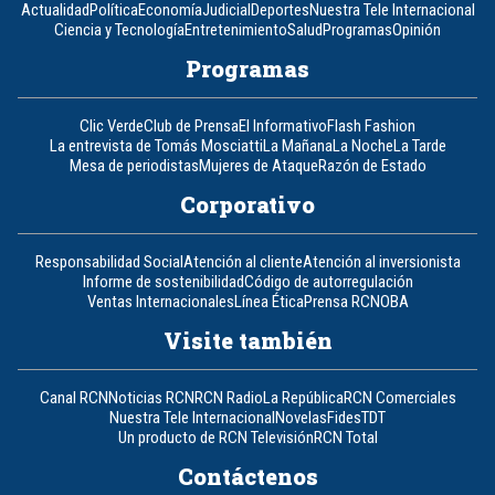
Actualidad
Política
Economía
Judicial
Deportes
Nuestra Tele Internacional
Ciencia y Tecnología
Entretenimiento
Salud
Programas
Opinión
Programas
Clic Verde
Club de Prensa
El Informativo
Flash Fashion
La entrevista de Tomás Mosciatti
La Mañana
La Noche
La Tarde
Mesa de periodistas
Mujeres de Ataque
Razón de Estado
Corporativo
Responsabilidad Social
Atención al cliente
Atención al inversionista
Informe de sostenibilidad
Código de autorregulación
Ventas Internacionales
Línea Ética
Prensa RCN
OBA
Visite también
Canal RCN
Noticias RCN
RCN Radio
La República
RCN Comerciales
Nuestra Tele Internacional
Novelas
Fides
TDT
Un producto de RCN Televisión
RCN Total
Contáctenos