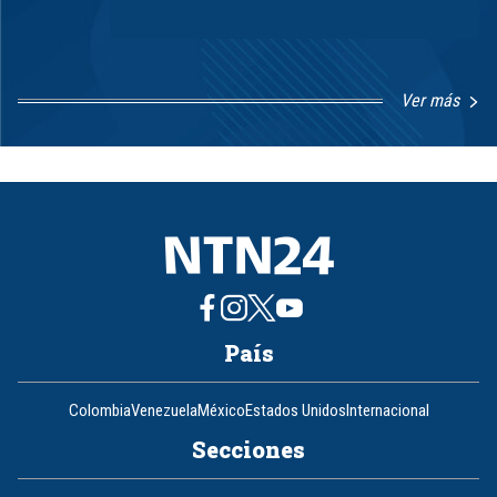
Ver más
Item
1
of
8
País
Colombia
Venezuela
México
Estados Unidos
Internacional
Secciones