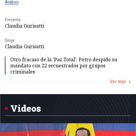
Análisis
No
Presenta:
Pr
Claudia Gurisatti
Id
Dirige:
Dir
Claudia Gurisatti
Id
Otro fracaso de la 'Paz Total': Petro despide su
mandato con 22 secuestrados por grupos
criminales
Ver más
Item
1
of
5
Videos