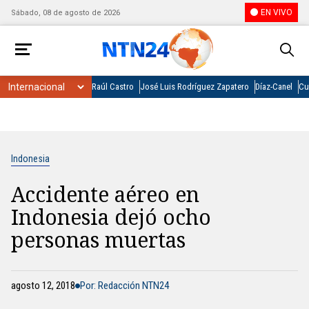
EN VIVO
Sábado, 08 de agosto de 2026
Raúl Castro
José Luis Rodríguez Zapatero
Díaz-Canel
Cu
Indonesia
Accidente aéreo en
Indonesia dejó ocho
personas muertas
agosto 12, 2018
Por: Redacción NTN24