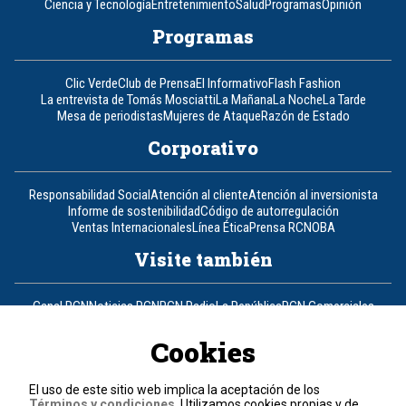
Ciencia y Tecnología
Entretenimiento
Salud
Programas
Opinión
Programas
Clic Verde
Club de Prensa
El Informativo
Flash Fashion
La entrevista de Tomás Mosciatti
La Mañana
La Noche
La Tarde
Mesa de periodistas
Mujeres de Ataque
Razón de Estado
Corporativo
Responsabilidad Social
Atención al cliente
Atención al inversionista
Informe de sostenibilidad
Código de autorregulación
Ventas Internacionales
Línea Ética
Prensa RCN
OBA
Visite también
Canal RCN
Noticias RCN
RCN Radio
La República
RCN Comerciales
Nuestra Tele Internacional
Novelas
Fides
TDT
Un producto de RCN Televisión
RCN Total
Cookies
Contáctenos
El uso de este sitio web implica la aceptación de los
Términos y condiciones
. Utilizamos cookies propias y de