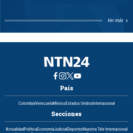
Ver más
Item
1
of
8
País
Colombia
Venezuela
México
Estados Unidos
Internacional
Secciones
Actualidad
Política
Economía
Judicial
Deportes
Nuestra Tele Internacional