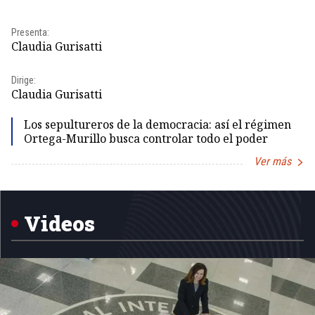
Presenta:
Pr
Claudia Gurisatti
Id
Dirige:
Dir
Claudia Gurisatti
Id
Los sepultureros de la democracia: así el régimen
Ortega-Murillo busca controlar todo el poder
Ver más
Item
1
of
5
Videos