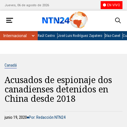
EN VIVO
Jueves, 06 de agosto de 2026
Raúl Castro
José Luis Rodríguez Zapatero
Díaz-Canel
Cu
Canadá
Acusados de espionaje dos
canadienses detenidos en
China desde 2018
junio 19, 2020
Por: Redacción NTN24