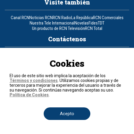
Visite también
Canal RCN
Noticias RCN
RCN Radio
La República
RCN Comerciales
Nuestra Tele Internacional
Novelas
Fides
TDT
Un producto de RCN Televisión
RCN Total
Contáctenos
Teléfono
+57 (601) 426 92 92
Cookies
Política de datos personales
Política de cookies
El uso de este sitio web implica la aceptación de los
Términos y condiciones
Términos y condiciones
. Utilizamos cookies propias y de
terceros para mejorar la experiencia del usuario a través de
su navegación. Si continúas navegando aceptas su uso.
© 2026, RCN Medios.
Política de Cookies
.
Todos los derechos reservados.
Organización Ardila Lülle - www.oal.com.co
Acepto