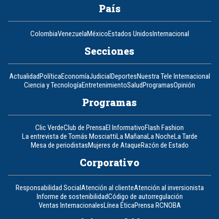
País
Colombia
Venezuela
México
Estados Unidos
Internacional
Secciones
Actualidad
Política
Economía
Judicial
Deportes
Nuestra Tele Internacional
Ciencia y Tecnología
Entretenimiento
Salud
Programas
Opinión
Programas
Clic Verde
Club de Prensa
El Informativo
Flash Fashion
La entrevista de Tomás Mosciatti
La Mañana
La Noche
La Tarde
Mesa de periodistas
Mujeres de Ataque
Razón de Estado
Corporativo
Responsabilidad Social
Atención al cliente
Atención al inversionista
Informe de sostenibilidad
Código de autorregulación
Ventas Internacionales
Línea Ética
Prensa RCN
OBA